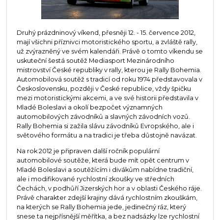
Druhý prázdninový víkend, přesněji 12. - 15. července 2012,
mají všichni příznivci motoristického sportu, a zvláště rally,
už zvýrazněný ve svém kalendáři. Právě o tomto víkendu se
uskuteční šestá soutěž Mediasport Mezinárodního
mistrovství České republiky v rally, kterou je Rally Bohemia.
Automobilová soutěž s tradicí od roku 1974 představovala v
Československu, později v České republice, vždy špičku
mezi motoristickými akcemi, a ve své historii představila v
Mladé Boleslavi a okolí bezpočet významných
automobilových závodníků a slavných závodních vozů.
Rally Bohemia si zažila slávu závodníků Evropského, ale i
světového formátu a na tradici je třeba důstojně navázat.
Na rok 2012 je připraven další ročník populární
automobilové soutěže, která bude mít opět centrum v
Mladé Boleslavi a soutěžícím i divákům nabídne tradiční,
ale i modifikované rychlostní zkoušky ve středních
Čechách, v podhůří Jizerských hor a v oblasti Českého ráje.
Právě charakter zdejší krajiny dává rychlostním zkouškám,
na kterých se Rally Bohemia jede, jedinečný ráz, který
snese ta nejpřísnější měřítka, a bez nadsázky lze rychlostní