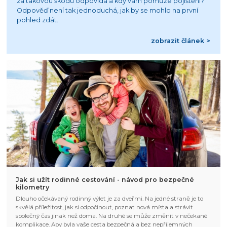
za takovou škodu odpovídá a kdy vám pomůže pojištění?
Odpověď není tak jednoduchá, jak by se mohlo na první
pohled zdát.
zobrazit článek >
Jak si užít rodinné cestování - návod pro bezpečné
kilometry
Dlouho očekávaný rodinný výlet je za dveřmi. Na jedné straně je to
skvělá příležitost, jak si odpočinout, poznat nová místa a strávit
společný čas jinak než doma. Na druhé se může změnit v nečekané
komplikace. Aby byla vaše cesta bezpečná a bez nepříjemných