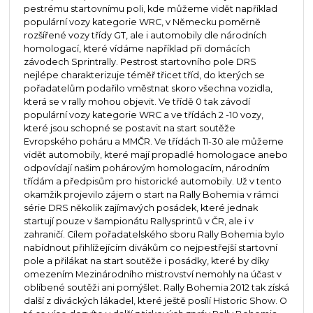
pestrému startovnímu poli, kde můžeme vidět například
populární vozy kategorie WRC, v Německu poměrně
rozšířené vozy třídy GT, ale i automobily dle národních
homologací, které vídáme například při domácích
závodech Sprintrally. Pestrost startovního pole DRS
nejlépe charakterizuje téměř třicet tříd, do kterých se
pořadatelům podařilo vměstnat skoro všechna vozidla,
která se v rally mohou objevit. Ve třídě 0 tak závodí
populární vozy kategorie WRC a ve třídách 2 -10 vozy,
které jsou schopné se postavit na start soutěže
Evropského poháru a MMČR. Ve třídách 11-30 ale můžeme
vidět automobily, které mají propadlé homologace anebo
odpovídají našim pohárovým homologacím, národním
třídám a předpisům pro historické automobily. Už v tento
okamžik projevilo zájem o start na Rally Bohemia v rámci
série DRS několik zajímavých posádek, které jednak
startují pouze v šampionátu Rallysprintů v ČR, ale i v
zahraničí. Cílem pořadatelského sboru Rally Bohemia bylo
nabídnout přihlížejícím divákům co nejpestřejší startovní
pole a přilákat na start soutěže i posádky, které by díky
omezením Mezinárodního mistrovství nemohly na účast v
oblíbené soutěži ani pomýšlet. Rally Bohemia 2012 tak získá
další z diváckých lákadel, které ještě posílí Historic Show. O