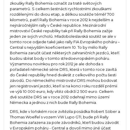
zkoušky Rally Bohemia označit za tratě světových
parametrů. S celkem šestnácti rychlostními zkouškami
rozdělenými do dvou etap, a délkou soutěže téměř 700
kilometrů, patří Rally Bohemia v roce 2012 k nejdelším a
nejnáročnějším rally v České republice. Mezinárodní
mistrovství České republiky tak při Rally Bohemia zažije
jeden ze svých vrcholů. Mladoboleslavská soutěž se ale v
tomto roce odjede také jako rally FIA Evropského poháru –
Central s nejvyšším koeficientem 10. To by mělo Rally
Bohemia zaručit účast některých zahraničních jezdců, kteří
budou sbírat body v tomto středoevropském poháru.
Významnou novinkou pro rok 2012 je ale dohoda s
pořadateli německé série DRS, která v tomto roce zavítá
do České republiky hned dvakrát z celkového počtu šesti
závodů. Do německého mistrovství DRS mohou bodovat
jen registrovaní jezdci, kteří si na konci roku rozdělí prémii
ve výši 10 000 euro, kdy vítěz obdrží 2 500 euro. Celkem
dvě soutěže DRS se v roce 2012 odehrají mimo území
Německa a jednou z nich bude Rally Bohemia.
DRS, kde v loňském roce zvítězila posádka Robert Söber a
Thomas Woelfel s vozem VW Lupo GTI, bude při Rally
Bohemia zařazena za pole závodníků, kteří budou závodit
v Evropském poháru - Central a dovolí mimo jiné účast