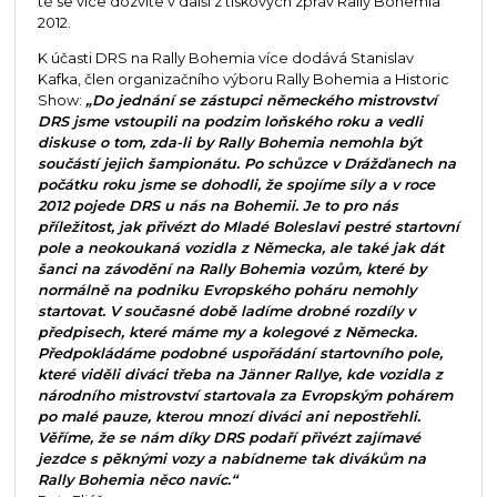
té se více dozvíte v další z tiskových zpráv Rally Bohemia
2012.
K účasti DRS na Rally Bohemia více dodává Stanislav
Kafka, člen organizačního výboru Rally Bohemia a Historic
Show:
„Do jednání se zástupci německého mistrovství
DRS jsme vstoupili na podzim loňského roku a vedli
diskuse o tom, zda-li by Rally Bohemia nemohla být
součástí jejich šampionátu. Po schůzce v Drážďanech na
počátku roku jsme se dohodli, že spojíme síly a v roce
2012 pojede DRS u nás na Bohemii. Je to pro nás
příležitost, jak přivézt do Mladé Boleslavi pestré startovní
pole a neokoukaná vozidla z Německa, ale také jak dát
šanci na závodění na Rally Bohemia vozům, které by
normálně na podniku Evropského poháru nemohly
startovat. V současné době ladíme drobné rozdíly v
předpisech, které máme my a kolegové z Německa.
Předpokládáme podobné uspořádání startovního pole,
které viděli diváci třeba na Jänner Rallye, kde vozidla z
národního mistrovství startovala za Evropským pohárem
po malé pauze, kterou mnozí diváci ani nepostřehli.
Věříme, že se nám díky DRS podaří přivézt zajímavé
jezdce s pěknými vozy a nabídneme tak divákům na
Rally Bohemia něco navíc.“