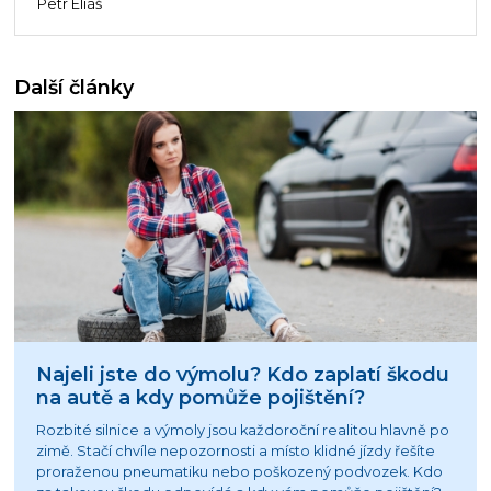
Petr Eliáš
Další články
Najeli jste do výmolu? Kdo zaplatí škodu
na autě a kdy pomůže pojištění?
Rozbité silnice a výmoly jsou každoroční realitou hlavně po
zimě. Stačí chvíle nepozornosti a místo klidné jízdy řešíte
proraženou pneumatiku nebo poškozený podvozek. Kdo