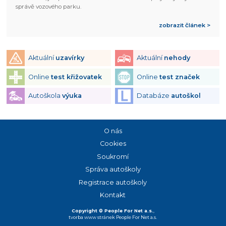
správě vozového parku.
zobrazit článek >
Aktuální
uzavírky
Aktuální
nehody
Online
test křižovatek
Online
test značek
Autoškola
výuka
Databáze
autoškol
O nás
Cookies
Soukromí
Správa autoškoly
Registrace autoškoly
Kontakt
Copyright © People For Net a.s.
,
tvorba www stránek
People For Net a.s.