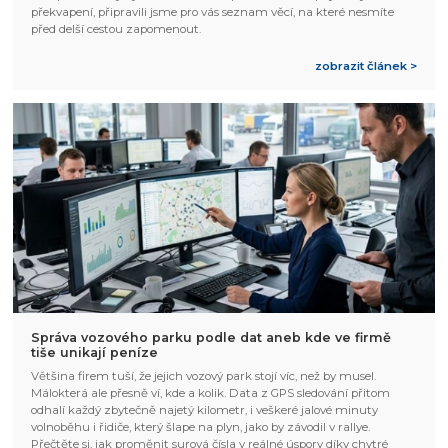
překvapení, připravili jsme pro vás seznam věcí, na které nesmíte
před delší cestou zapomenout.
zobrazit článek >
Správa vozového parku podle dat aneb kde ve firmě
tiše unikají peníze
Většina firem tuší, že jejich vozový park stojí víc, než by musel.
Málokterá ale přesně ví, kde a kolik. Data z GPS sledování přitom
odhalí každý zbytečně najetý kilometr, i veškeré jalové minuty
volnoběhu i řidiče, který šlape na plyn, jako by závodil v rallye.
Přečtěte si, jak proměnit surová čísla v reálné úspory díky chytré