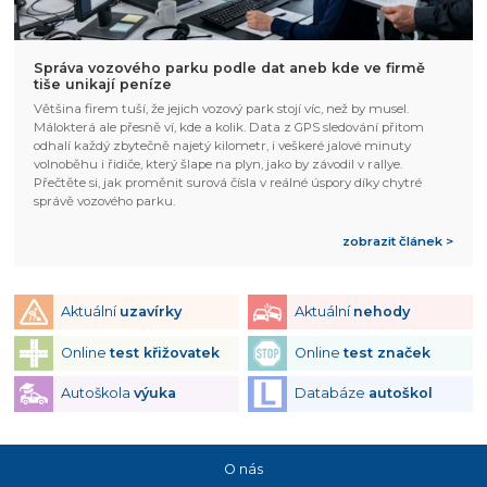
Správa vozového parku podle dat aneb kde ve firmě
tiše unikají peníze
Většina firem tuší, že jejich vozový park stojí víc, než by musel.
Málokterá ale přesně ví, kde a kolik. Data z GPS sledování přitom
odhalí každý zbytečně najetý kilometr, i veškeré jalové minuty
volnoběhu i řidiče, který šlape na plyn, jako by závodil v rallye.
Přečtěte si, jak proměnit surová čísla v reálné úspory díky chytré
správě vozového parku.
zobrazit článek >
Aktuální
uzavírky
Aktuální
nehody
Online
test křižovatek
Online
test značek
Autoškola
výuka
Databáze
autoškol
O nás