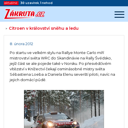
aktuálně:
30
uzavírek
,
1
nehod
Citroen v království sněhu a ledu
>
Začátek reklamy
Konec reklamy
8. února 2012
Po startu ve velkém stylu na Rallye Monte Carlo míří
mistrovství světa WRC do Skandinávie na Rally Švédsko,
jejíž část se ale pojede také v Norsku. Po přesvědčivém
vítězství v Knížectví čekají osminásobné mistry světa
Sébastiena Loeba a Daniela Elenu severští piloti, navíc na
jejich domácí půdě.