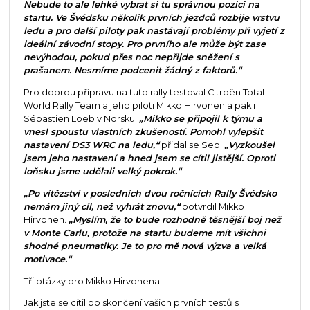
Nebude to ale lehké vybrat si tu správnou pozici na
startu. Ve Švédsku několik prvních jezdců rozbije vrstvu
ledu a pro další piloty pak nastávají problémy při vyjetí z
ideální závodní stopy. Pro prvního ale může být zase
nevýhodou, pokud přes noc nepřijde sněžení s
prašanem. Nesmíme podcenit žádný z faktorů.“
Pro dobrou přípravu na tuto rally testoval Citroën Total
World Rally Team a jeho piloti Mikko Hirvonen a pak i
Sébastien Loeb v Norsku.
„Mikko se připojil k týmu a
vnesl spoustu vlastních zkušeností. Pomohl vylepšit
nastavení DS3 WRC na ledu,“
přidal se Seb.
„Vyzkoušel
jsem jeho nastavení a hned jsem se cítil jistější. Oproti
loňsku jsme udělali velký pokrok.“
„Po vítězství v posledních dvou ročnících Rally Švédsko
nemám jiný cíl, než vyhrát znovu,“
potvrdil Mikko
Hirvonen.
„Myslím, že to bude rozhodně těsnější boj než
v Monte Carlu, protože na startu budeme mít všichni
shodné pneumatiky. Je to pro mě nová výzva a velká
motivace.“
Tři otázky pro Mikko Hirvonena
Jak jste se cítil po skončení vašich prvních testů s