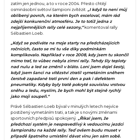
zatím jen jednou, a to v roce 2004. Přesto chtějí
osminásobní světoví šampioni zvítězit.
„I když to není můj
oblíbený povrch, na kterém bych exceloval, mám rád
zdejší konkurenční atmosféru. Je to totiž jedna z
nejpříjemnějších rally celé sezony,“
komentoval rally
Sébastien Loeb.
„Když se podíváte na moje starty na předcházejících
ročnících, často se mi tu vše díky podmínkám
komplikovalo. Například v roce 2008, kdy jsem tu skončil
mimo trať, to vůbec nebyla zimní rally. Tehdy šly teploty
nad nulu a led se změnil v bláto. Loni jsem dojel šestý,
když jsem šanci na vítězství ztratil vymetáním sněhem
čerstvě zapadané trati první den a pak i defektem
pneumatiky. Kdyby byly tratě pokryté souvislou vrstvou
sněhu a ledu, myslím, že bych mohl být stejně rychlý
jako moji soupeři.“
Právě Sébastien Loeb býval v minulých letech nejvíce
postižený vymetáním trati, a tak je s novými změnami
sportovních předpisů spokojený.
„Říkal jsem, že
předchozí systém je nespravedlivý k vedoucímu jezdci
šampionátu na každé rally. Teď ovšem budu muset v
případě špatného umístění dávat vinu jen sám sobě.