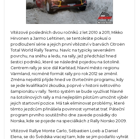
Vítězové posledních dvou ročníků z let 2010 a 2011, Mikko
Hirvonen a Jarmo Lehtinen, se tentokráte pokusí o
prodloužení série a jejich první vítězství v barvách Citroën
Total World Rally Teamu. Navíc na typicky severském
povrchu, na sněhu a ledu, na rally, jež předchází hned
šestici podniků, které se následně pojedou na šotolině.
Centrem rally je sice dál Karlstad, hlavní město regionu
Värmland, nicméně formát rally pro rok 2012 se změnil.
Změna největší přijde hned ve čtvrtečním programu, kdy
se jede kvalifikační zkouška, poprvé v historii světového
šampionátu v rally. Tento systém se bude využívat hlavně
na šotolinových rally a má nejlepším pilotům umožnit výběr
jejich startovní pozice. Má tak eliminovat problémy, které
těmto jezdcům přinášela povinnost vymetat trať. Páteční
program prvního soutěžního dne zavede posádky do
Norska, kde se pojede na speciálkách z Rally Norsko 2009.
Vítězové Rallye Monte Carlo, Sébastien Loeb a Daniel
Elena, se do Švédska vracejí tam, kde se jim podařilo vyhrát