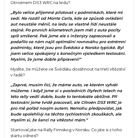
Citroënem DS3 WRC na ledu?
„Bylo velice příjemné pilotovat v podmínkách, které mi
sedí. Na rozdíl od Monte Carla, kde se způsob ovládání
aut neustále měnil, na ledu se vlastně řídí neustále
stejně. Po prvních kilometrech jsem měl z auta pocity
spíš smíšené. Pak jsme ale s inženýry zapracovali a
podařilo se nám najít optimální rovnováhu pro extrémní
podmínky, které jsou pro Švédsko a Norsko typické. Byl
jsem velice spokojený s konečným výsledkem testování.
Myslím, že jsme dobře připraveni!“
Myslíte, že můžete ve Švédsku dosáhnout na třetí vítězství
v řadě?
„Zaprvé, musím říci, že máme auto, ve kterém vyhrát
můžeme. I když jsme si v posledních čtyřech letech na
této rally vedli dobře, bude to tentokráte obtížné. Při
testování jsme tvrdě pracovali, ale Citroën DS3 WRC je
pro mě pořád novým autem. Nemohu předpovídat, jak
bude spolehlivý na těchto rychlostních zkouškách, ale
myslím si, že šanci na vítězství mám.“
Startoval jste na Rally Finnskog v Norsku. Co jste si z toho
startu odnesl?