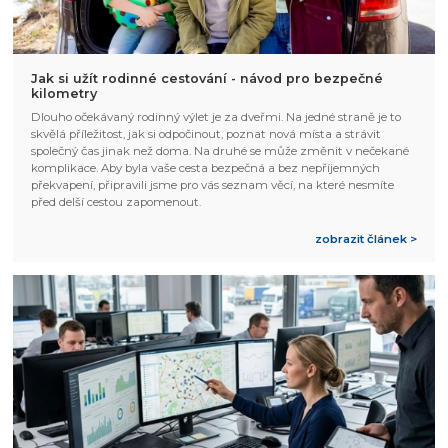
Jak si užít rodinné cestování - návod pro bezpečné
kilometry
Dlouho očekávaný rodinný výlet je za dveřmi. Na jedné straně je to
skvělá příležitost, jak si odpočinout, poznat nová místa a strávit
společný čas jinak než doma. Na druhé se může změnit v nečekané
komplikace. Aby byla vaše cesta bezpečná a bez nepříjemných
překvapení, připravili jsme pro vás seznam věcí, na které nesmíte
před delší cestou zapomenout.
zobrazit článek >