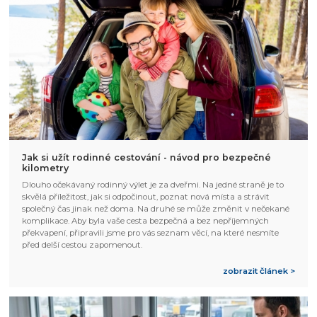
Jak si užít rodinné cestování - návod pro bezpečné
kilometry
Dlouho očekávaný rodinný výlet je za dveřmi. Na jedné straně je to
skvělá příležitost, jak si odpočinout, poznat nová místa a strávit
společný čas jinak než doma. Na druhé se může změnit v nečekané
komplikace. Aby byla vaše cesta bezpečná a bez nepříjemných
překvapení, připravili jsme pro vás seznam věcí, na které nesmíte
před delší cestou zapomenout.
zobrazit článek >