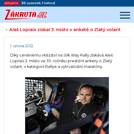
aktuálně:
30
uzavírek
,
1
nehod
Aleš Loprais získal 3. místo v anketě o Zlatý volant
>
Začátek reklamy
Konec reklamy
1. února 2012
Díky ceněnému vítězství na Silk Way Rally získává Aleš
Loprais 3. místo ve 35. ročníku prestižní ankety o Zlatý
volant, v kategorii Rallye a vytrvalostní maratóny.