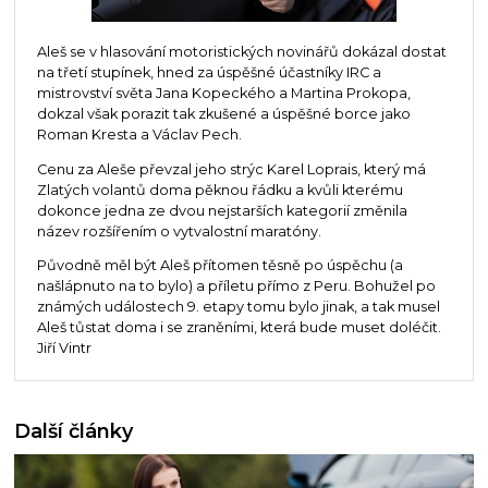
Aleš se v hlasování motoristických novinářů dokázal dostat
na třetí stupínek, hned za úspěšné účastníky IRC a
mistrovství světa Jana Kopeckého a Martina Prokopa,
dokzal však porazit tak zkušené a úspěšné borce jako
Roman Kresta a Václav Pech.
Cenu za Aleše převzal jeho strýc Karel Loprais, který má
Zlatých volantů doma pěknou řádku a kvůli kterému
dokonce jedna ze dvou nejstarších kategorií změnila
název rozšířením o vytvalostní maratóny.
Původně měl být Aleš přítomen těsně po úspěchu (a
našlápnuto na to bylo) a příletu přímo z Peru. Bohužel po
známých událostech 9. etapy tomu bylo jinak, a tak musel
Aleš tůstat doma i se zraněními, která bude muset doléčit.
Jiří Vintr
Další články