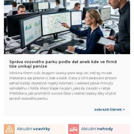
Správa vozového parku podle dat aneb kde ve firmě
tiše unikají peníze
Většina firem tuší, že jejich vozový park stojí víc, než by musel.
Málokterá ale přesně ví, kde a kolik. Data z GPS sledování přitom
odhalí každý zbytečně najetý kilometr, i veškeré jalové minuty
volnoběhu i řidiče, který šlape na plyn, jako by závodil v rallye.
Přečtěte si, jak proměnit surová čísla v reálné úspory díky chytré
správě vozového parku.
zobrazit článek >
Aktuální
uzavírky
Aktuální
nehody