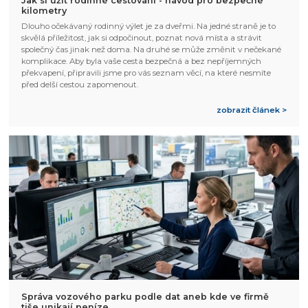
Jak si užít rodinné cestování - návod pro bezpečné
kilometry
Dlouho očekávaný rodinný výlet je za dveřmi. Na jedné straně je to
skvělá příležitost, jak si odpočinout, poznat nová místa a strávit
společný čas jinak než doma. Na druhé se může změnit v nečekané
komplikace. Aby byla vaše cesta bezpečná a bez nepříjemných
překvapení, připravili jsme pro vás seznam věcí, na které nesmíte
před delší cestou zapomenout.
zobrazit článek >
Správa vozového parku podle dat aneb kde ve firmě
tiše unikají peníze