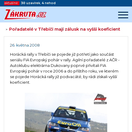
aktuálně:
30
uzavírek
,
4
nehod
Pořadatelé v Třebíči mají zálusk na vyšší koeficient
>
Začátek reklamy
Konec reklamy
26. května 2008
Horácká rally v Třebíči se pojede již potřetí jako součást
seriálu FIA Evropský pohár v rally. Agilní pořadatelé z AČR -
Autoklubu elektrárna Dukovany poprvé přivítali FIA
Evropský pohár v roce 2006 a do příštího roku, ve kterém
se pojede Horácká rally již podvacáté, by rádi získali vyšší
koeficient.