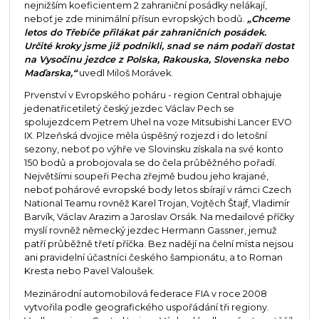
nejnižším koeficientem 2 zahraniční posádky nelákají,
neboť je zde minimální přísun evropských bodů.
„Chceme
letos do Třebíče přilákat pár zahraničních posádek.
Určité kroky jsme již podnikli, snad se nám podaří dostat
na Vysočinu jezdce z Polska, Rakouska, Slovenska nebo
Maďarska,“
uvedl Miloš Morávek.
Prvenství v Evropského poháru - region Central obhajuje
jedenatřicetiletý český jezdec Václav Pech se
spolujezdcem Petrem Uhel na voze Mitsubishi Lancer EVO
IX. Plzeňská dvojice měla úspěšný rozjezd i do letošní
sezony, neboť po výhře ve Slovinsku získala na své konto
150 bodů a probojovala se do čela průběžného pořadí.
Největšími soupeři Pecha zřejmě budou jeho krajané,
neboť pohárové evropské body letos sbírají v rámci Czech
National Teamu rovněž Karel Trojan, Vojtěch Štajf, Vladimír
Barvík, Václav Arazim a Jaroslav Orsák. Na medailové příčky
myslí rovněž německý jezdec Hermann Gassner, jemuž
patří průběžně třetí příčka. Bez nadějí na čelní místa nejsou
ani pravidelní účastníci českého šampionátu, a to Roman
Kresta nebo Pavel Valoušek.
Mezinárodní automobilová federace FIA v roce 2008
vytvořila podle geografického uspořádání tři regiony.