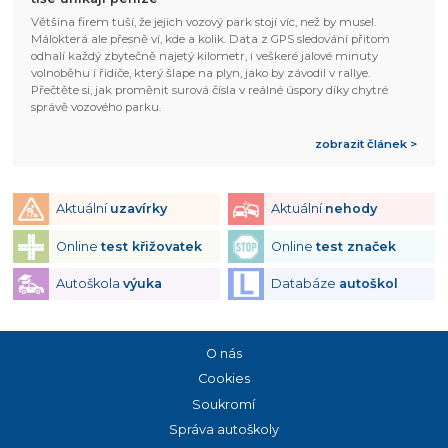
Většina firem tuší, že jejich vozový park stojí víc, než by musel.
Málokterá ale přesně ví, kde a kolik. Data z GPS sledování přitom
odhalí každý zbytečně najetý kilometr, i veškeré jalové minuty
volnoběhu i řidiče, který šlape na plyn, jako by závodil v rallye.
Přečtěte si, jak proměnit surová čísla v reálné úspory díky chytré
správě vozového parku.
zobrazit článek >
Aktuální
uzavírky
Aktuální
nehody
Online
test křižovatek
Online
test značek
Autoškola
výuka
Databáze
autoškol
O nás
Cookies
Soukromí
Správa autoškoly