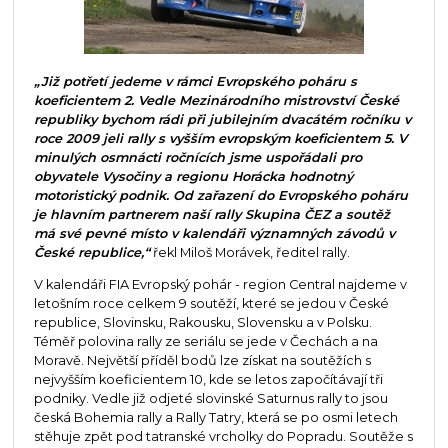
„Již potřetí jedeme v rámci Evropského poháru s
koeficientem 2. Vedle Mezinárodního mistrovství České
republiky bychom rádi při jubilejním dvacátém ročníku v
roce 2009 jeli rally s vyšším evropským koeficientem 5. V
minulých osmnácti ročnících jsme uspořádali pro
obyvatele Vysočiny a regionu Horácka hodnotný
motoristický podnik. Od zařazení do Evropského poháru
je hlavním partnerem naší rally Skupina ČEZ a soutěž
má své pevné místo v kalendáři významných závodů v
České republice,“
řekl Miloš Morávek, ředitel rally.
V kalendáři FIA Evropský pohár - region Central najdeme v
letošním roce celkem 9 soutěží, které se jedou v České
republice, Slovinsku, Rakousku, Slovensku a v Polsku.
Téměř polovina rally ze seriálu se jede v Čechách a na
Moravě. Největší příděl bodů lze získat na soutěžích s
nejvyšším koeficientem 10, kde se letos započítávají tři
podniky. Vedle již odjeté slovinské Saturnus rally to jsou
česká Bohemia rally a Rally Tatry, která se po osmi letech
stěhuje zpět pod tatranské vrcholky do Popradu. Soutěže s