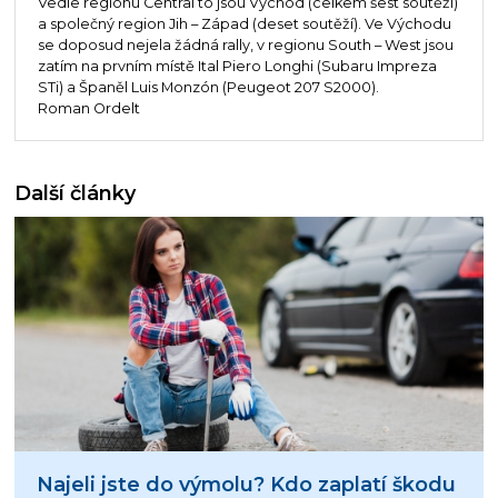
Vedle regionu Central to jsou Východ (celkem šest soutěží)
a společný region Jih – Západ (deset soutěží). Ve Východu
se doposud nejela žádná rally, v regionu South – West jsou
zatím na prvním místě Ital Piero Longhi (Subaru Impreza
STi) a Španěl Luis Monzón (Peugeot 207 S2000).
Roman Ordelt
Další články
Najeli jste do výmolu? Kdo zaplatí škodu