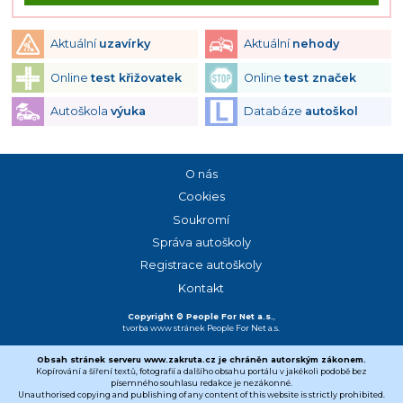
Aktuální
uzavírky
Aktuální
nehody
Online
test křižovatek
Online
test značek
Autoškola
výuka
Databáze
autoškol
O nás
Cookies
Soukromí
Správa autoškoly
Registrace autoškoly
Kontakt
Copyright © People For Net a.s.
,
tvorba www stránek
People For Net a.s.
Obsah stránek serveru www.zakruta.cz je chráněn autorským zákonem.
Kopírování a šíření textů, fotografií a dalšího obsahu portálu v jakékoli podobě bez
písemného souhlasu redakce je nezákonné.
Unauthorised copying and publishing of any content of this website is strictly prohibited.