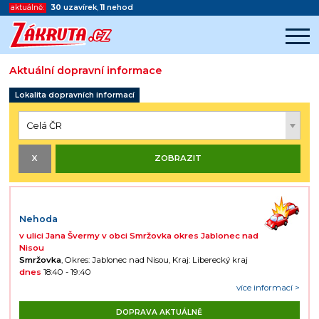
aktuálně:
30
uzavírek
,
11
nehod
Aktuální dopravní informace
Začátek reklamy
Lokalita dopravních informací
Konec reklamy
Nehoda
v ulici Jana Švermy v obci Smržovka okres Jablonec nad
Nisou
Smržovka
, Okres: Jablonec nad Nisou, Kraj: Liberecký kraj
dnes
18:40 - 19:40
více informací >
DOPRAVA AKTUÁLNĚ