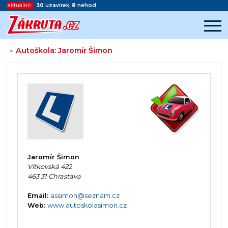
aktuálně:
30
uzavírek
,
8
nehod
Autoškola: Jaromír Šimon
>
Začátek reklamy
Konec reklamy
Jaromír Šimon
Vítkovská 422
463 31 Chrastava
Email:
assimon@seznam.cz
Web:
www.autoskolasimon.cz