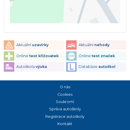
Aktuální
uzavírky
Aktuální
nehody
Online
test křižovatek
Online
test značek
Autoškola
výuka
Databáze
autoškol
O nás
Cookies
Soukromí
Správa autoškoly
Registrace autoškoly
Kontakt