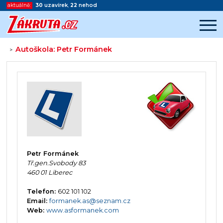
aktuálně:
30
uzavírek
,
22
nehod
Autoškola: Petr Formánek
>
Začátek reklamy
Konec reklamy
Petr Formánek
Tř.gen.Svobody 83
460 01 Liberec
Telefon:
602 101 102
Email:
formanek.as@seznam.cz
Web:
www.asformanek.com