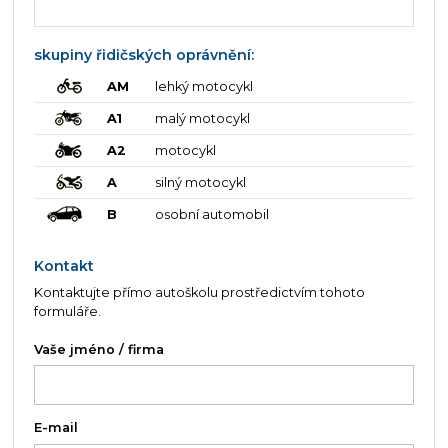
skupiny řidičských oprávnění:
AM
lehký motocykl
A1
malý motocykl
A2
motocykl
A
silný motocykl
B
osobní automobil
Kontakt
Kontaktujte přímo autoškolu prostředictvím tohoto
formuláře.
Vaše jméno / firma
E-mail