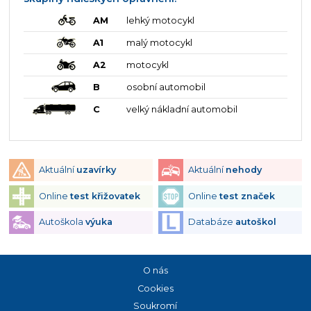
AM
lehký motocykl
A1
malý motocykl
A2
motocykl
B
osobní automobil
C
velký nákladní automobil
Aktuální
uzavírky
Aktuální
nehody
Online
test křižovatek
Online
test značek
Autoškola
výuka
Databáze
autoškol
O nás
Cookies
Soukromí