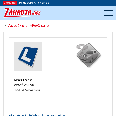
aktuálně:
30
uzavírek
,
17
nehod
Autoškola: MWO s.r.o
>
Začátek reklamy
Konec reklamy
MWO s.r.o
Nová Ves 96
463 31 Nová Ves
skupiny řidičských oprávnění: