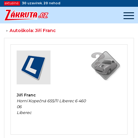
aktuálně:
30
uzavírek
,
20
nehod
Autoškola: Jiří Franc
>
Začátek reklamy
Konec reklamy
Jiří Franc
Horní Kopečná 655/11 Liberec 6 460
06
Liberec