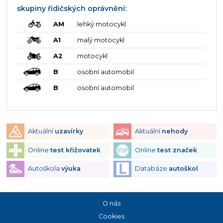
skupiny řidičských oprávnění:
AM
lehký motocykl
A1
malý motocykl
A2
motocykl
B
osobní automobil
B
osobní automobil
Aktuální
uzavírky
Aktuální
nehody
Online
test křižovatek
Online
test značek
Autoškola
výuka
Databáze
autoškol
O nás
Cookies