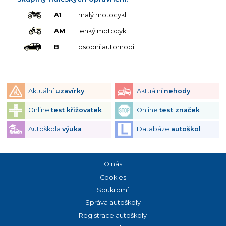
A1
malý motocykl
AM
lehký motocykl
B
osobní automobil
Aktuální
uzavírky
Aktuální
nehody
Online
test křižovatek
Online
test značek
Autoškola
výuka
Databáze
autoškol
O nás
Cookies
Soukromí
Správa autoškoly
Registrace autoškoly