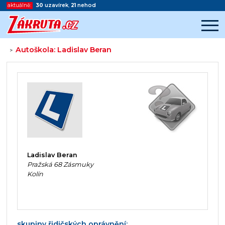
aktuálně:
30
uzavírek
,
21
nehod
Autoškola: Ladislav Beran
>
Začátek reklamy
Konec reklamy
Ladislav Beran
Pražská 68 Zásmuky
Kolín
skupiny řidičských oprávnění: