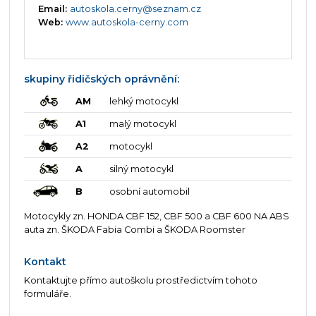
Email:
autoskola.cerny@seznam.cz
Web:
www.autoskola-cerny.com
skupiny řidičských oprávnění:
AM
lehký motocykl
A1
malý motocykl
A2
motocykl
A
silný motocykl
B
osobní automobil
Motocykly zn. HONDA CBF 152, CBF 500 a CBF 600 NA ABS
auta zn. ŠKODA Fabia Combi a ŠKODA Roomster
Kontakt
Kontaktujte přímo autoškolu prostředictvím tohoto
formuláře.