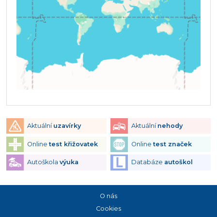
Aktuální
uzavírky
Aktuální
nehody
Online
test křižovatek
Online
test značek
Autoškola
výuka
Databáze
autoškol
O nás
Cookies