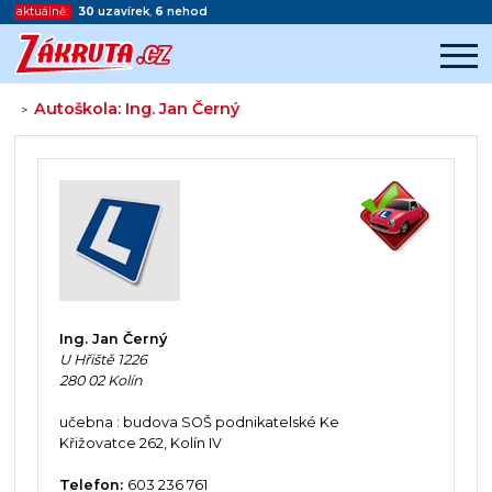
aktuálně:
30
uzavírek
,
6
nehod
Autoškola: Ing. Jan Černý
>
Začátek reklamy
Konec reklamy
Ing. Jan Černý
U Hřiště 1226
280 02 Kolín
učebna : budova SOŠ podnikatelské Ke
Křižovatce 262, Kolín IV
Telefon:
603 236 761