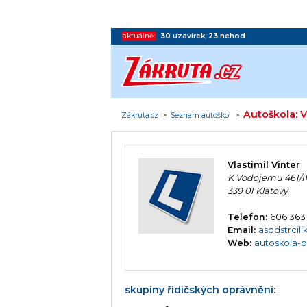
aktuálně:
30
uzavírek
,
23
nehod
Autoškola: V
Zákruta.cz
>
Seznam autoškol
>
Vlastimil Vinter
K Vodojemu 461/I
339 01 Klatovy
Telefon:
606 363
Email:
asodstrcili
Web:
autoskola-o
skupiny řidičských oprávnění: