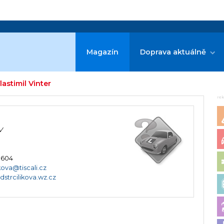
Magazín
Doprava aktuálně
lastimil Vinter
re
V
 604
kova@tiscali.cz
dstrcilikova.wz.cz