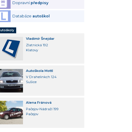
Dopravní
předpisy
Databáze
autoškol
utoškoly
Vladimír Šnejdar
Zlatnická 192
Klatovy
Autoškola Mottl
V Drahelinkch 124
Sušice
Alena Fránová
Pačejov-Nádraží 199
Pačejov