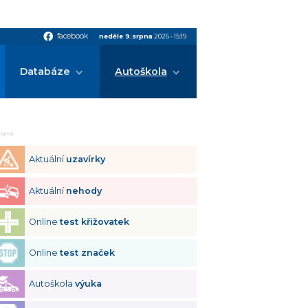
facebook
facebook
neděle 9.srpna
2026
•
15:19
Databáze
Autoškola
klama
Aktuální
uzavírky
Aktuální
nehody
Online
test křižovatek
Online
test značek
Autoškola
výuka