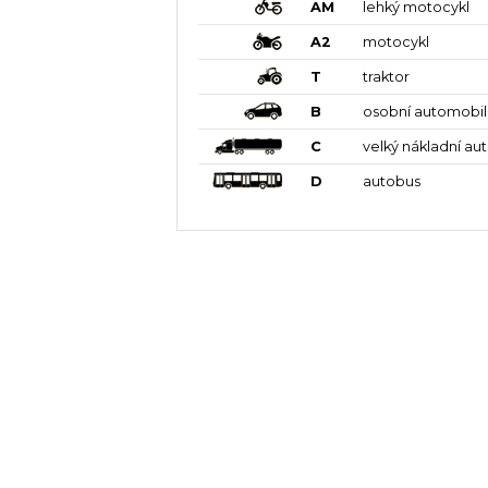
AM
lehký motocykl
A2
motocykl
T
traktor
B
osobní automobil
C
velký nákladní au
D
autobus