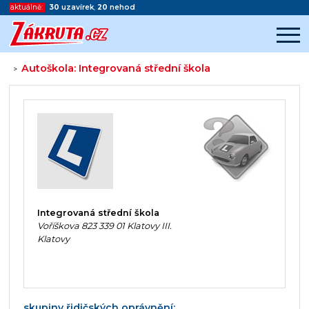
aktuálně:
30
uzavírek
,
20
nehod
Autoškola: Integrovaná střední škola
>
Začátek reklamy
Konec reklamy
Integrovaná střední škola
Voříškova 823 339 01 Klatovy III.
Klatovy
skupiny řidičských oprávnění: