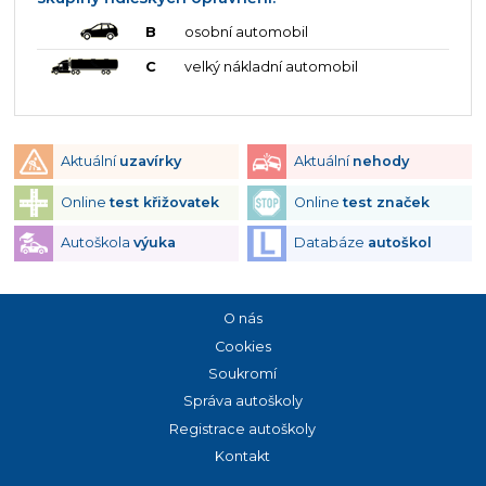
B
osobní automobil
C
velký nákladní automobil
Aktuální
uzavírky
Aktuální
nehody
Online
test křižovatek
Online
test značek
Autoškola
výuka
Databáze
autoškol
O nás
Cookies
Soukromí
Správa autoškoly
Registrace autoškoly
Kontakt