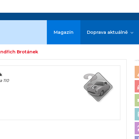
Magazín
Doprava aktuálně
indřich Brotánek
re
ek
a 110