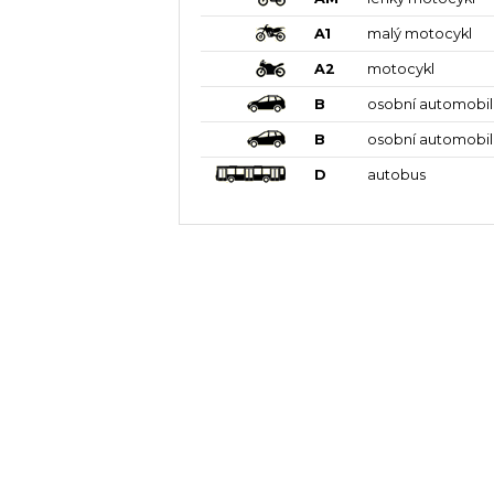
A1
malý motocykl
A2
motocykl
B
osobní automobil
B
osobní automobil
D
autobus