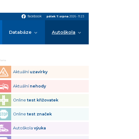
facebook
facebook
pátek 7.srpna
2026
•
11:23
Databáze
Autoškola
klama
Aktuální
uzavírky
Aktuální
nehody
Online
test křižovatek
Online
test značek
Autoškola
výuka