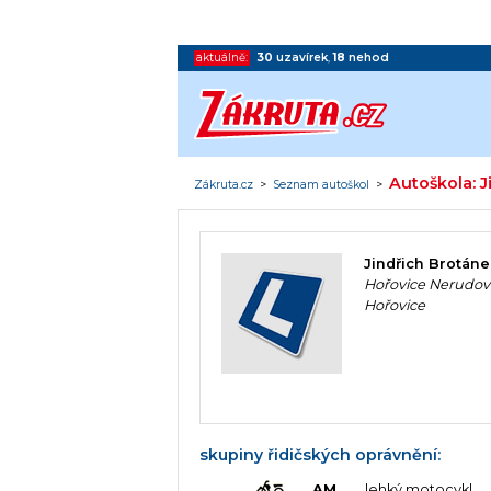
aktuálně:
30
uzavírek
,
18
nehod
Autoškola: J
Zákruta.cz
>
Seznam autoškol
>
Jindřich Brotán
Hořovice Nerudov
Hořovice
skupiny řidičských oprávnění:
AM
lehký motocykl