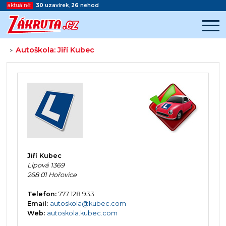
aktuálně:
30
uzavírek
,
26
nehod
Autoškola: Jiří Kubec
>
Začátek reklamy
Konec reklamy
Jiří Kubec
Lipová 1369
268 01 Hořovice
Telefon:
777 128 933
Email:
autoskola@kubec.com
Web:
autoskola.kubec.com