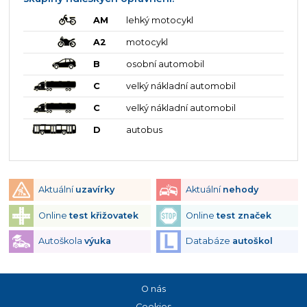
AM
lehký motocykl
A2
motocykl
B
osobní automobil
C
velký nákladní automobil
C
velký nákladní automobil
D
autobus
Aktuální
uzavírky
Aktuální
nehody
Online
test křižovatek
Online
test značek
Autoškola
výuka
Databáze
autoškol
O nás
Cookies