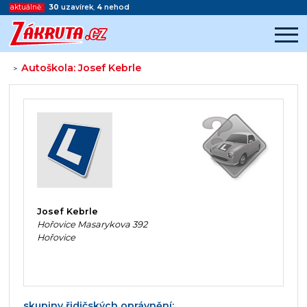
aktuálně:
30
uzavírek
,
4
nehod
Autoškola: Josef Kebrle
>
Začátek reklamy
Konec reklamy
Josef Kebrle
Hořovice Masarykova 392
Hořovice
skupiny řidičských oprávnění: