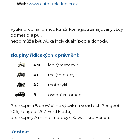
Web:
www.autoskola-krejci.cz
Výuka probíhá formou kurzů, které jsou zahajovány vždy
po měsíci a půl,
nebo může být výuka individuální podle dohody.
skupiny řidičských oprávnění:
AM
lehký motocykl
A1
malý motocykl
A2
motocykl
B
osobní automobil
Pro skupinu B provádíme výcvik na vozidlech Peugeot
206, Peugeot 207, Ford Fiesta,
pro skupiny A máme motocykl Kawasaki a Honda.
Kontakt