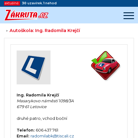
aktuálně:
30
uzavírek
,
1
nehod
Autoškola: Ing. Radomila Krejčí
>
Začátek reklamy
Konec reklamy
Ing. Radomila Krejčí
Masarykovo náměstí 1098/3A
679 61 Letovice
druhé patro, vchod boční
Telefon:
606 437 761
Email:
radomilabk@tiscali.cz