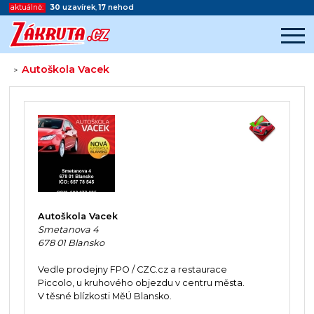
aktuálně:
30
uzavírek
,
17
nehod
Autoškola Vacek
>
Začátek reklamy
Konec reklamy
Autoškola Vacek
Smetanova 4
678 01 Blansko
Vedle prodejny FPO / CZC.cz a restaurace
Piccolo, u kruhového objezdu v centru města.
V těsné blízkosti MěÚ Blansko.