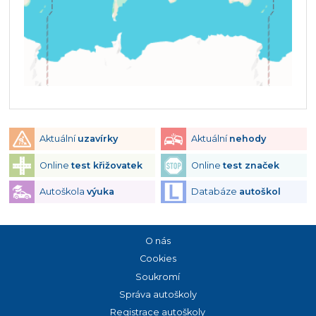
Aktuální
uzavírky
Aktuální
nehody
Online
test křižovatek
Online
test značek
Autoškola
výuka
Databáze
autoškol
O nás
Cookies
Soukromí
Správa autoškoly
Registrace autoškoly