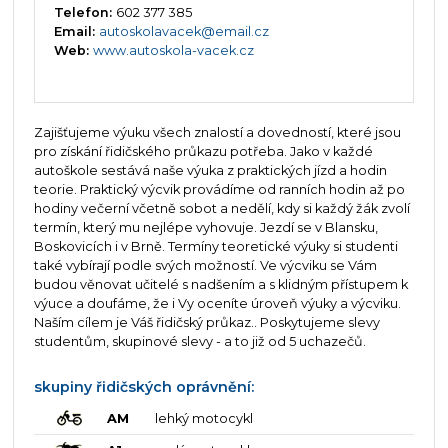
Telefon:
602 377 385
Email:
autoskolavacek@email.cz
Web:
www.autoskola-vacek.cz
Zajišťujeme výuku všech znalostí a dovedností, které jsou
pro získání řidičského průkazu potřeba. Jako v každé
autoškole sestává naše výuka z praktických jízd a hodin
teorie. Praktický výcvik provádíme od ranních hodin až po
hodiny večerní včetně sobot a nedělí, kdy si každý žák zvolí
termín, který mu nejlépe vyhovuje. Jezdí se v Blansku,
Boskovicích i v Brně. Termíny teoretické výuky si studenti
také vybírají podle svých možností. Ve výcviku se Vám
budou věnovat učitelé s nadšením a s klidným přístupem k
výuce a doufáme, že i Vy oceníte úroveň výuky a výcviku.
Naším cílem je Váš řidičský průkaz.. Poskytujeme slevy
studentům, skupinové slevy - a to již od 5 uchazečů.
skupiny řidičských oprávnění:
AM
lehký motocykl