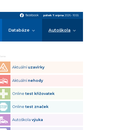
facebook
facebook
pátek 7.srpna
2026
•
10:55
Databáze
Autoškola
klama
Aktuální
uzavírky
Aktuální
nehody
Online
test křižovatek
Online
test značek
Autoškola
výuka