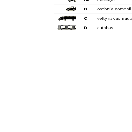
B
osobní automobil
C
velký nákladní au
D
autobus