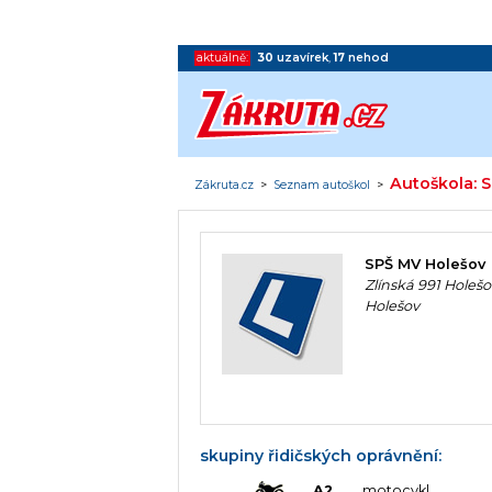
aktuálně:
30
uzavírek
,
17
nehod
Autoškola: 
Zákruta.cz
>
Seznam autoškol
>
SPŠ MV Holešov
Zlínská 991 Holešo
Holešov
skupiny řidičských oprávnění:
A2
motocykl