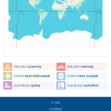
Aktuální
uzavírky
Aktuální
nehody
Online
test křižovatek
Online
test značek
Autoškola
výuka
Databáze
autoškol
O nás
Cookies