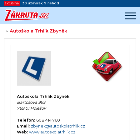
aktuálně:
30
uzavírek
,
9
nehod
Autoškola Trhlík Zbyněk
>
Začátek reklamy
Konec reklamy
Autoškola Trhlík Zbyněk
Bartošova 993
769 01 Holešov
Telefon:
608 414 760
Email:
zbynek@autoskolatrhlik.cz
Web:
www.autoskolatrhlik.cz