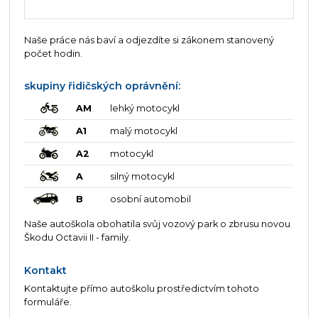
Naše práce nás baví a odjezdíte si zákonem stanovený
počet hodin.
skupiny řidičských oprávnění:
AM
lehký motocykl
A1
malý motocykl
A2
motocykl
A
silný motocykl
B
osobní automobil
Naše autoškola obohatila svůj vozový park o zbrusu novou
Škodu Octavii II - family.
Kontakt
Kontaktujte přímo autoškolu prostředictvím tohoto
formuláře.