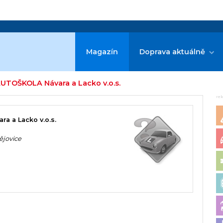
Magazín
Doprava aktuálně
AUTOŠKOLA Návara a Lacko v.o.s.
re
a a Lacko v.o.s.
ějovice