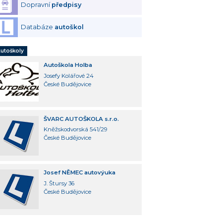
Dopravní
předpisy
Databáze
autoškol
utoškoly
Autoškola Holba
Josefy Kolářové 24
České Budějovice
ŠVARC AUTOŠKOLA s.r.o.
Kněžskodvorská 541/29
České Budějovice
Josef NĚMEC autovýuka
J. Štursy 36
České Budějovice