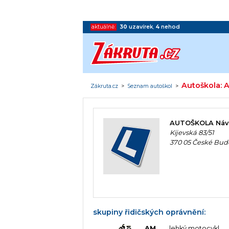
aktuálně:
30
uzavírek
,
4
nehod
Autoškola: 
Zákruta.cz
>
Seznam autoškol
>
AUTOŠKOLA Návar
Kijevská 83/51
370 05 České Bud
skupiny řidičských oprávnění:
AM
lehký motocykl