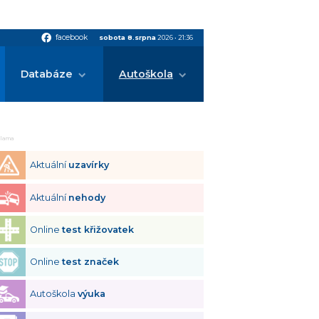
facebook
facebook
sobota 8.srpna
2026
•
21:36
Databáze
Autoškola
klama
Aktuální
uzavírky
Aktuální
nehody
Online
test křižovatek
Online
test značek
Autoškola
výuka