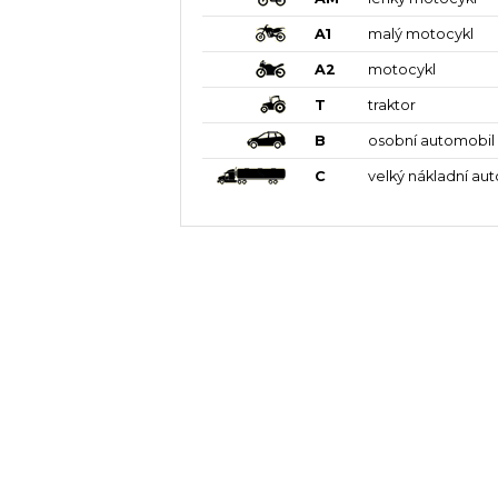
A1
malý motocykl
A2
motocykl
T
traktor
B
osobní automobil
C
velký nákladní au