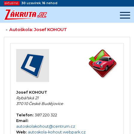
aktuálně:
30
uzavírek
,
16
nehod
Autoškola: Josef KOHOUT
>
Začátek reklamy
Konec reklamy
Josef KOHOUT
Rybářská 21
370 10 České Budějovice
Telefon:
387 220 322
Email:
autoskolakohout@centrum.cz
Web:
autoskola-kohout.webpark.cz