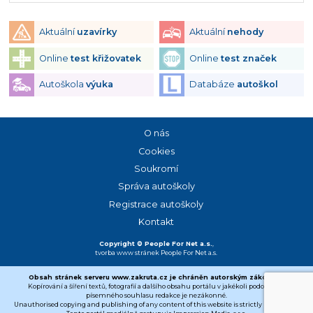
Aktuální
uzavírky
Aktuální
nehody
Online
test křižovatek
Online
test značek
Autoškola
výuka
Databáze
autoškol
O nás
Cookies
Soukromí
Správa autoškoly
Registrace autoškoly
Kontakt
Copyright © People For Net a.s.
,
tvorba www stránek
People For Net a.s.
Obsah stránek serveru www.zakruta.cz je chráněn autorským zákonem.
Kopírování a šíření textů, fotografií a dalšího obsahu portálu v jakékoli podobě bez
písemného souhlasu redakce je nezákonné.
Unauthorised copying and publishing of any content of this website is strictly prohibited.