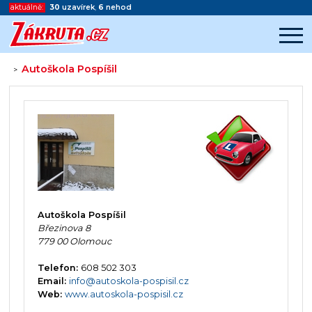
aktuálně:
30
uzavírek
,
6
nehod
Autoškola Pospíšil
>
Začátek reklamy
Konec reklamy
Autoškola Pospíšil
Březinova 8
779 00 Olomouc
Telefon:
608 502 303
Email:
info@autoskola-pospisil.cz
Web:
www.autoskola-pospisil.cz