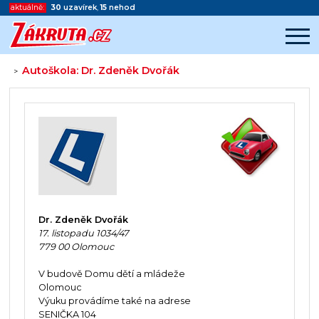
aktuálně:
30
uzavírek
,
15
nehod
Autoškola: Dr. Zdeněk Dvořák
>
Začátek reklamy
Konec reklamy
Dr. Zdeněk Dvořák
17. listopadu 1034/47
779 00 Olomouc
V budově Domu dětí a mládeže
Olomouc
Výuku provádíme také na adrese
SENIČKA 104