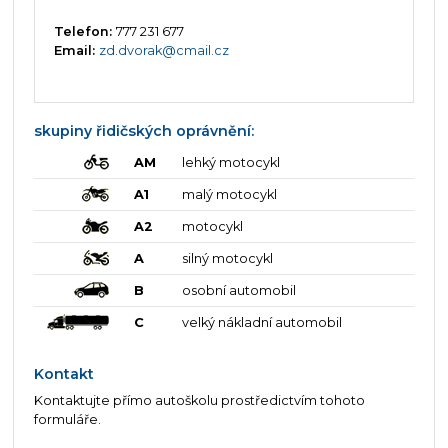
Telefon:
777 231 677
Email:
zd.dvorak@cmail.cz
skupiny řidičských oprávnění:
AM
lehký motocykl
A1
malý motocykl
A2
motocykl
A
silný motocykl
B
osobní automobil
C
velký nákladní automobil
Kontakt
Kontaktujte přímo autoškolu prostředictvím tohoto
formuláře.