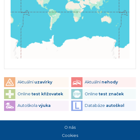
Aktuální
uzavírky
Aktuální
nehody
Online
test křižovatek
Online
test značek
Autoškola
výuka
Databáze
autoškol
O nás
Cookies