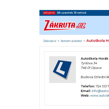
aktuálně:
30
uzavírek
,
13
nehod
Autoškola H
Zákruta.cz
>
Seznam autoškol
>
Autoškola Horák
Tyršova 34
746 01 Opava
Budova Střední ško
Telefon:
724 133 
Email:
info@autos
Web:
www.autosk