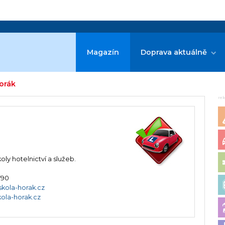
Magazín
Doprava aktuálně
orák
re
ly hotelnictví a služeb.
790
kola-horak.cz
ola-horak.cz