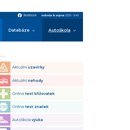
facebook
facebook
sobota 8.srpna
2026
•
9:40
Databáze
Autoškola
klama
Aktuální
uzavírky
Aktuální
nehody
Online
test křižovatek
Online
test značek
Autoškola
výuka