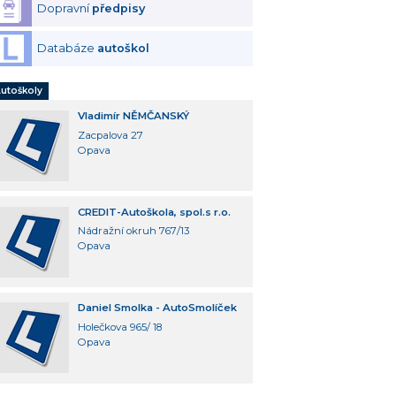
Dopravní
předpisy
Databáze
autoškol
utoškoly
Vladimír NĚMČANSKÝ
Zacpalova 27
Opava
CREDIT-Autoškola, spol.s r.o.
Nádražní okruh 767/13
Opava
Daniel Smolka - AutoSmolíček
Holečkova 965/ 18
Opava