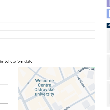
A
vím tohoto formuláře.