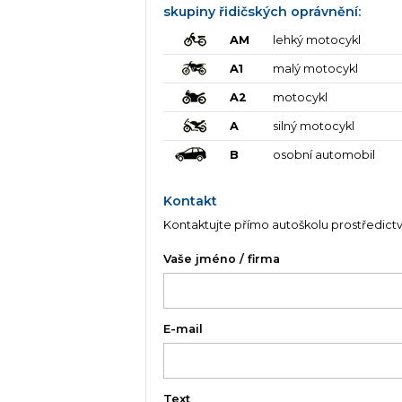
skupiny řidičských oprávnění:
AM
lehký motocykl
A1
malý motocykl
A2
motocykl
A
silný motocykl
B
osobní automobil
Kontakt
Kontaktujte přímo autoškolu prostředict
Vaše jméno / firma
E-mail
Text