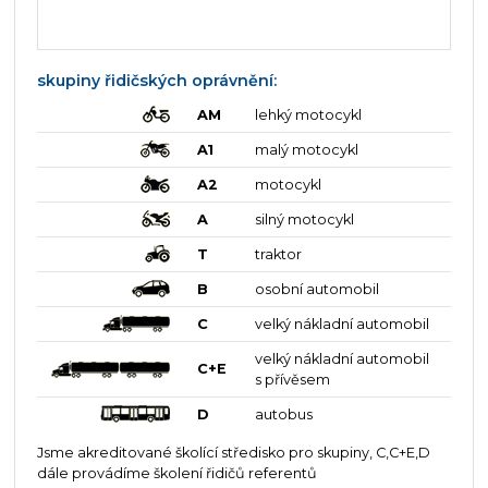
skupiny řidičských oprávnění:
AM
lehký motocykl
A1
malý motocykl
A2
motocykl
A
silný motocykl
T
traktor
B
osobní automobil
C
velký nákladní automobil
velký nákladní automobil
C+E
s přívěsem
D
autobus
Jsme akreditované školící středisko pro skupiny, C,C+E,D
dále provádíme školení řidičů referentů