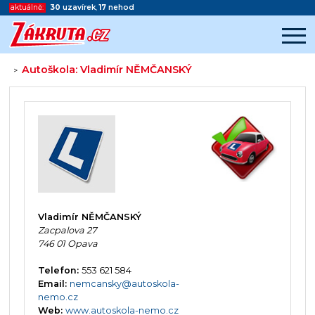
aktuálně:
30
uzavírek
,
17
nehod
Autoškola: Vladimír NĚMČANSKÝ
>
Začátek reklamy
Konec reklamy
Vladimír NĚMČANSKÝ
Zacpalova 27
746 01 Opava
Telefon:
553 621 584
Email:
nemcansky@autoskola-
nemo.cz
Web:
www.autoskola-nemo.cz