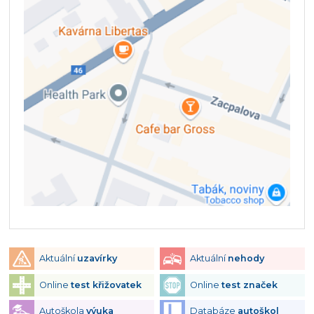
Aktuální
uzavírky
Aktuální
nehody
Online
test křižovatek
Online
test značek
Autoškola
výuka
Databáze
autoškol