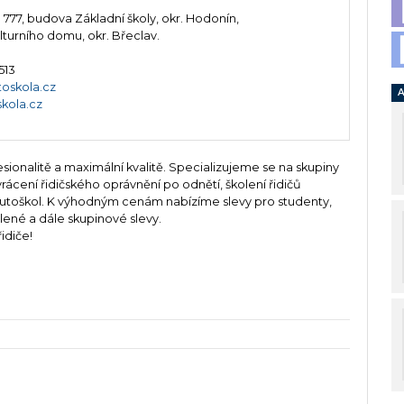
777, budova Základní školy, okr. Hodonín,
turního domu, okr. Břeclav.
513
oskola.cz
A
kola.cz
sionalitě a maximální kvalitě. Specializujeme se na skupiny
vrácení řidičského oprávnění po odnětí, školení řidičů
 autoškol. K výhodným cenám nabízíme slevy pro studenty,
ené a dále skupinové slevy.
idiče!