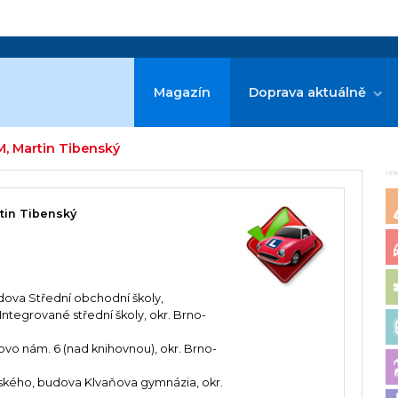
Magazín
Doprava aktuálně
M, Martin Tibenský
re
tin Tibenský
udova Střední obchodní školy,
ntegrované střední školy, okr. Brno-
ovo nám. 6 (nad knihovnou), okr. Brno-
ského, budova Klvaňova gymnázia, okr.