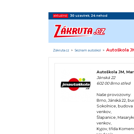
aktuálně:
30
uzavírek
,
24
nehod
Autoškola J
Zákruta.cz
>
Seznam autoškol
>
Autoškola JM, Mar
Jánská 22
602 00 Brno střed
Naše provozovny:
Brno, Jánská 22, b
Sokolnice, budova I
venkov,
Šlapanice, Masaryk
venkov,
Kyjov, třída Komen