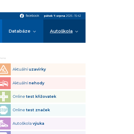
facebook
facebook
pátek 7.srpna
2026
•
15:42
Databáze
Autoškola
klama
Aktuální
uzavírky
Aktuální
nehody
Online
test křižovatek
Online
test značek
Autoškola
výuka