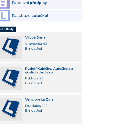
Dopravní
předpisy
Databáze
autoškol
utoškoly
Vítová Dana
Vranovská 43
Brno střed
Rudolf Kubičko, Autoškola a
školící středisko
Rybkova 23
Brno střed
Venclovská Zoja
Durďákova 12
Brno střed