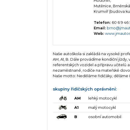
Hodonín,
Mutěnice, Brněnská 
Krumvíř (budova kul
Telefon:
60 6 9 46 
Email:
brno@jmaut
Web:
www.jmautos
Naše autoškola si zakládá na vysoké profe
AM, A1, B. Dále provádíme kondiční jízdy, 
referentských vozidel a přípravu učitelů
nezaměstnané, rodiče na mateřské dovol
Naše motto: Neděláme řidičáky, děláme ř
skupiny řidičských oprávnění:
AM
lehký motocykl
A1
malý motocykl
B
osobní automobil