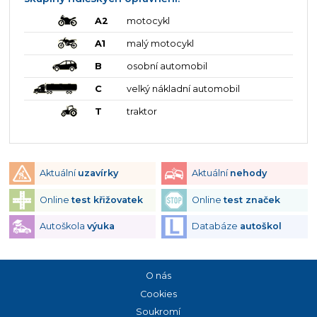
A2
motocykl
A1
malý motocykl
B
osobní automobil
C
velký nákladní automobil
T
traktor
Aktuální
uzavírky
Aktuální
nehody
Online
test křižovatek
Online
test značek
Autoškola
výuka
Databáze
autoškol
O nás
Cookies
Soukromí