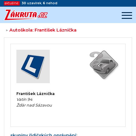
aktuálně:
30
uzavírek
,
6
nehod
Autoškola: František Láznička
>
Začátek reklamy
Konec reklamy
František Láznička
Vatín 94
Žďár nad Sázavou
skupiny řidičských oprávnění: