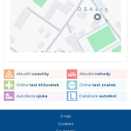
Aktuální
uzavírky
Aktuální
nehody
Online
test křižovatek
Online
test značek
Autoškola
výuka
Databáze
autoškol
O nás
Cookies