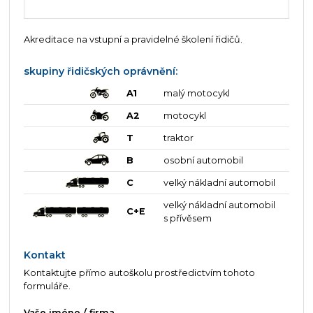
Akreditace na vstupní a pravidelné školení řidičů.
skupiny řidičských oprávnění:
A1
malý motocykl
A2
motocykl
T
traktor
B
osobní automobil
C
velký nákladní automobil
velký nákladní automobil
C+E
s přívěsem
Kontakt
Kontaktujte přímo autoškolu prostředictvím tohoto
formuláře.
Vaše jméno / firma