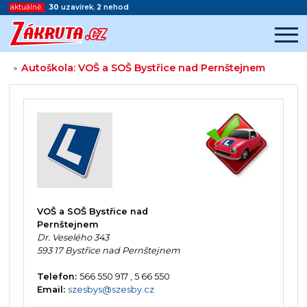
aktuálně:
30
uzavírek
,
2
nehod
Autoškola: VOŠ a SOŠ Bystřice nad Pernštejnem
>
Začátek reklamy
Konec reklamy
VOŠ a SOŠ Bystřice nad
Pernštejnem
Dr. Veselého 343
593 17 Bystřice nad Pernštejnem
Telefon:
566 550 917 , 5 66 550
Email:
szesbys@szesby.cz