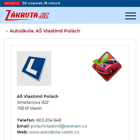
aktuálně:
30
uzavírek
,
19
nehod
Autoškola: AŠ Vlastimil Polách
>
Začátek reklamy
Konec reklamy
AŠ Vlastimil Polách
Smetanova 922
755 01 Vsetín
Telefon:
603 204 648
Email:
polachvlastimil@seznam.cz
Web:
www.autoskola-vsetin.cz