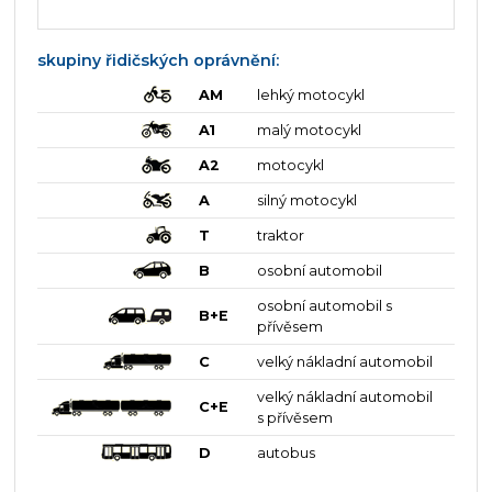
skupiny řidičských oprávnění:
AM
lehký motocykl
A1
malý motocykl
A2
motocykl
A
silný motocykl
T
traktor
B
osobní automobil
osobní automobil s
B+E
přívěsem
C
velký nákladní automobil
velký nákladní automobil
C+E
s přívěsem
D
autobus