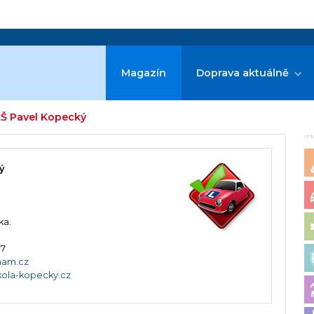
Magazín
Doprava aktuálně
AŠ Pavel Kopecký
re
ý
ka.
17
nam.cz
ola-kopecky.cz