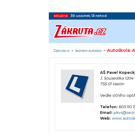
aktuálně:
30
uzavírek
,
13
nehod
Autoškola: 
Zákruta.cz
>
Seznam autoškol
>
AŠ Pavel Kopeck
J. Sousedíka 1204
755 01 Vsetín
Vedle očního opti
Telefon:
605 110 1
Email:
pkvs@sez
Web:
www.autosk