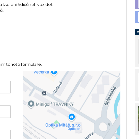
 školení řidičů ref. vozidel.
ů.
A
vím tohoto formuláře.