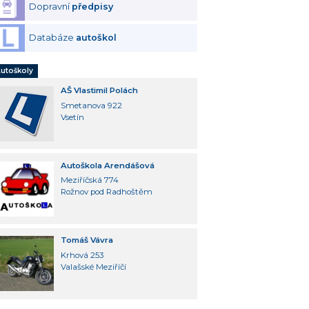
Dopravní
předpisy
Databáze
autoškol
utoškoly
AŠ Vlastimil Polách
Smetanova 922
Vsetín
Autoškola Arendášová
Meziříčská 774
Rožnov pod Radhoštěm
Tomáš Vávra
Krhová 253
Valašské Meziříčí