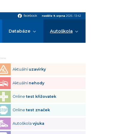
facebook
facebook
neděle 9.srpna
2026
•
13:42
Databáze
Autoškola
klama
Aktuální
uzavírky
Aktuální
nehody
Online
test křižovatek
Online
test značek
Autoškola
výuka