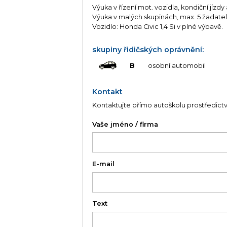
Výuka v řízení mot. vozidla, kondiční jízdy a
Výuka v malých skupinách, max. 5 žadatel
Vozidlo: Honda Civic 1,4 Si v plné výbavě.
skupiny řidičských oprávnění:
B
osobní automobil
Kontakt
Kontaktujte přímo autoškolu prostředict
Vaše jméno / firma
E-mail
Text