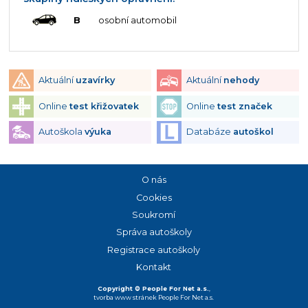
B
osobní automobil
Aktuální
uzavírky
Aktuální
nehody
Online
test křižovatek
Online
test značek
Autoškola
výuka
Databáze
autoškol
O nás
Cookies
Soukromí
Správa autoškoly
Registrace autoškoly
Kontakt
Copyright © People For Net a.s.
,
tvorba www stránek
People For Net a.s.