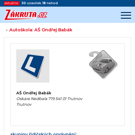
aktuálně:
30
uzavírek
,
18
nehod
Autoškola: AŠ Ondřej Babák
>
Začátek reklamy
Konec reklamy
AŠ Ondřej Babák
Oskara Nedbala 719 541 01 Trutnov
Trutnov
skupiny řidičských oprávnění: