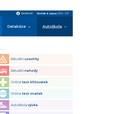
facebook
facebook
čtvrtek 6.srpna
2026
•
3:57
Databáze
Autoškola
klama
Aktuální
uzavírky
Aktuální
nehody
Online
test křižovatek
Online
test značek
Autoškola
výuka