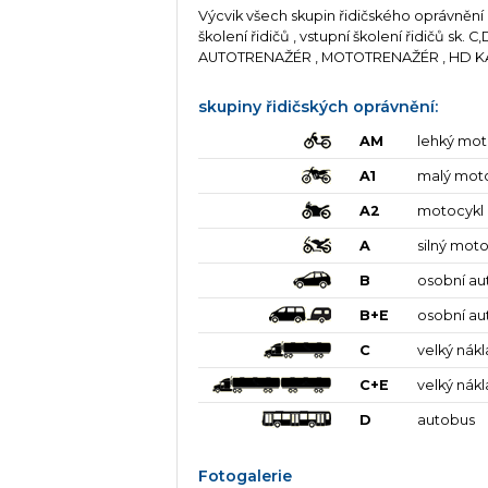
Výcvik všech skupin řidičského oprávnění 
školení řidičů , vstupní školení řidičů sk. C,D
AUTOTRENAŽÉR , MOTOTRENAŽÉR , HD KA
skupiny řidičských oprávnění:
AM
lehký mot
A1
malý mot
A2
motocykl
A
silný moto
B
osobní au
B+E
osobní au
C
velký nák
C+E
velký nák
D
autobus
Fotogalerie