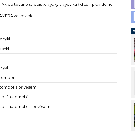
. Akreditované středisko výuky a výcviku řidičů - pravidelné
 .
MERA ve vozidle .
A
ocykl
ocykl
cykl
tomobil
tomobil s přívěsem
ladní automobil
ladní automobil s přívěsem