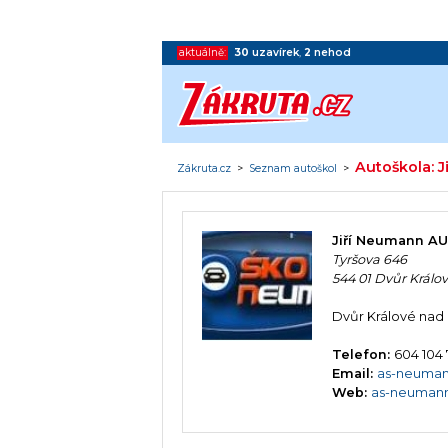
aktuálně:
30
uzavírek
,
2
nehod
Autoškola:
Zákruta.cz
>
Seznam autoškol
>
Jiří Neumann 
Tyršova 646
544 01 Dvůr Král
Dvůr Králové na
Telefon:
604 104
Email:
as-neuma
Web:
as-neumann