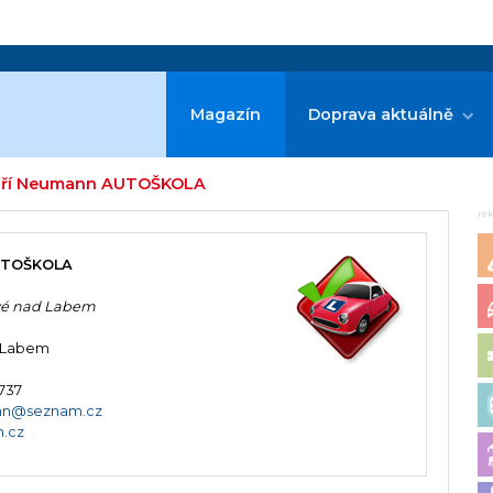
Magazín
Doprava aktuálně
 Jiří Neumann AUTOŠKOLA
re
AUTOŠKOLA
ové nad Labem
d Labem
 737
nn@seznam.cz
.cz