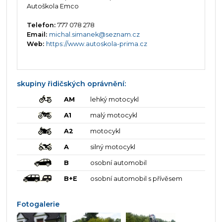
Autoškola Emco
Telefon:
777 078 278
Email:
michal.simanek@seznam.cz
Web:
https://www.autoskola-prima.cz
skupiny řidičských oprávnění:
AM
lehký motocykl
A1
malý motocykl
A2
motocykl
A
silný motocykl
B
osobní automobil
B+E
osobní automobil s přívěsem
Fotogalerie