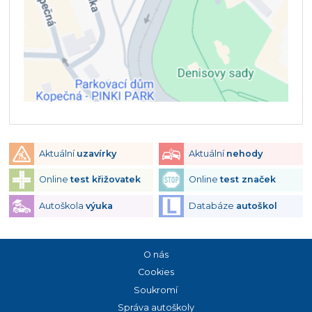
Aktuální
uzavírky
Aktuální
nehody
Online
test křižovatek
Online
test značek
Autoškola
výuka
Databáze
autoškol
O nás
Cookies
Soukromí
Správa autoškoly