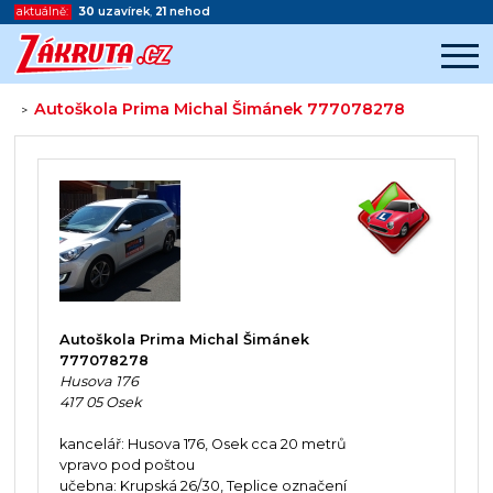
aktuálně:
30
uzavírek
,
21
nehod
Autoškola Prima Michal Šimánek 777078278
>
Začátek reklamy
Konec reklamy
Autoškola Prima Michal Šimánek
777078278
Husova 176
417 05 Osek
kancelář: Husova 176, Osek cca 20 metrů
vpravo pod poštou
učebna: Krupská 26/30, Teplice označení