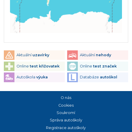
Aktuální
uzavírky
Aktuální
nehody
Online
test křižovatek
Online
test značek
Autoškola
výuka
Databáze
autoškol
O nás
Cookies
Soukromí
Správa autoškoly
Registrace autoškoly