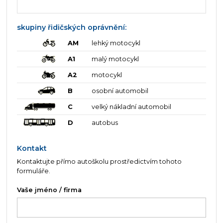
skupiny řidičských oprávnění:
AM
lehký motocykl
A1
malý motocykl
A2
motocykl
B
osobní automobil
C
velký nákladní automobil
D
autobus
Kontakt
Kontaktujte přímo autoškolu prostředictvím tohoto
formuláře.
Vaše jméno / firma