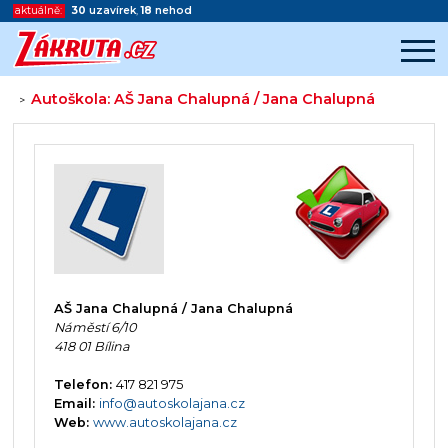
aktuálně:
30
uzavírek
,
18
nehod
Autoškola: AŠ Jana Chalupná / Jana Chalupná
>
Začátek reklamy
Konec reklamy
AŠ Jana Chalupná / Jana Chalupná
Náměstí 6/10
418 01 Bílina
Telefon:
417 821 975
Email:
info@autoskolajana.cz
Web:
www.autoskolajana.cz