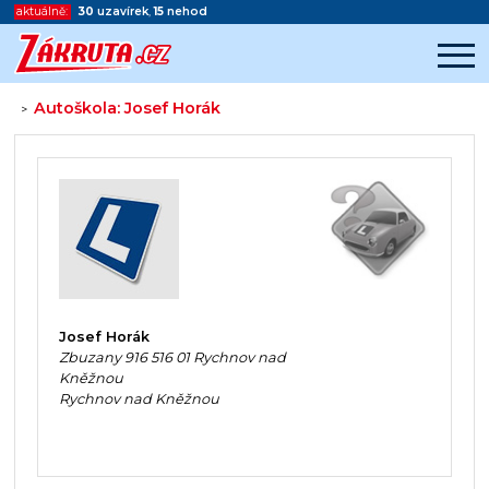
aktuálně:
30
uzavírek
,
15
nehod
Autoškola: Josef Horák
>
Začátek reklamy
Konec reklamy
Josef Horák
Zbuzany 916 516 01 Rychnov nad
Kněžnou
Rychnov nad Kněžnou