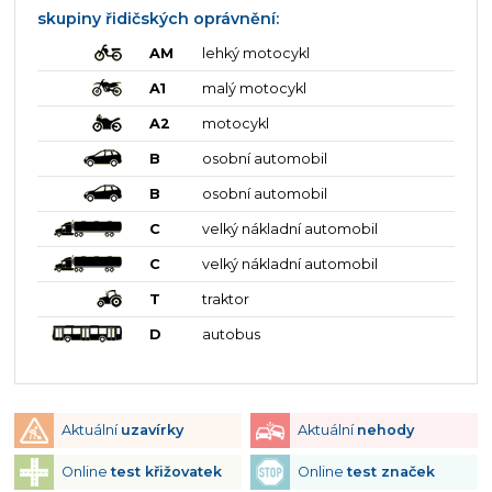
skupiny řidičských oprávnění:
AM
lehký motocykl
A1
malý motocykl
A2
motocykl
B
osobní automobil
B
osobní automobil
C
velký nákladní automobil
C
velký nákladní automobil
T
traktor
D
autobus
Aktuální
uzavírky
Aktuální
nehody
Online
test křižovatek
Online
test značek