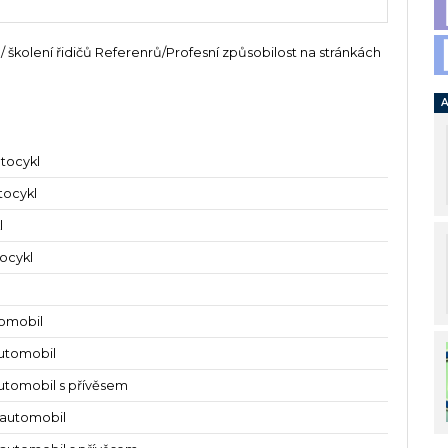
 / školení řidičů Referenrů/Profesní způsobilost na stránkách
A
tocykl
tocykl
l
tocykl
omobil
utomobil
utomobil s přívěsem
 automobil