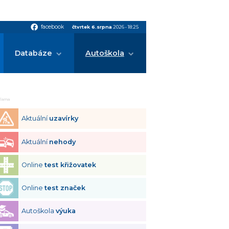
facebook
facebook
čtvrtek 6.srpna
2026
•
18:25
Databáze
Autoškola
klama
Aktuální
uzavírky
Aktuální
nehody
Online
test křižovatek
Online
test značek
Autoškola
výuka