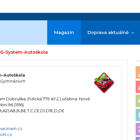
Magazín
Doprava aktuálně
DS-System-Autoškola
re
m-Autoškola
ka Gymnázium
ium Dobruška.,Pulická 779 stř.2.) učebna: Nové
bní 96 (1516)
18,A21,AB,B,BE,T,C,CE,D1,D1E,D,DE
@seznam.cz
ohl.cz