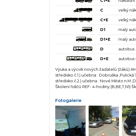
C1+E
nákladní
C
velký ná
C+E
velký ná
D1
malý aut
D1+E
malý aut
D
autobus
D+E
autobus 
Výuka a výcvik nových žadatelů (žáků) 
středisko č.1.) učebna : Dobruška.,Pulic
středisko č.2.) učebna : Nové Město n.M.,
Školení řidičů REF- 4-hodiny (B,BE,T,N1) 
Fotogalerie