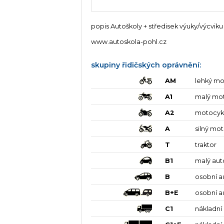
popis Autoškoly + středisek výuky/výcviku
www.autoskola-pohl.cz
skupiny řidičských oprávnění:
AM
lehký mo
A1
malý mo
A2
motocyk
A
silný mo
T
traktor
B1
malý aut
B
osobní a
B+E
osobní a
C1
nákladní