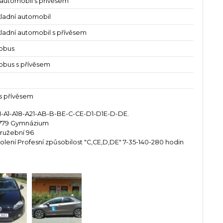
 automobil s přívěsem
kladní automobil
kladní automobil s přívěsem
obus
obus s přívěsem
s přívěsem
AM-A1-A18-A21-AB-B-BE-C-CE-D1-D1E-D-DE.
ká 779 Gymnázium
Družební 96
Školení Profesní způsobilost "C,CE,D,DE" 7-35-140-280 hodin