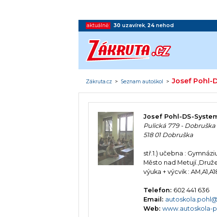
aktuálně:
30
uzavírek
,
24
nehod
Josef Pohl-
Zákruta.cz
>
Seznam autoškol
>
Josef Pohl-DS-Syste
Pulická 779 - Dobruš
518 01 Dobruška
stř.1.) učebna : Gymnáz
Město nad Metují.,Druže
výuka + výcvik : AM,A1,A
Telefon:
602 441 636
Email:
autoskola.pohl
Web:
www.autoskola-p