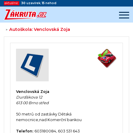
aktuálně:
30
uzavírek
,
15
nehod
Autoškola: Venclovská Zoja
>
Začátek reklamy
Konec reklamy
Venclovská Zoja
Durďákova 12
613 00 Brno střed
50 metrů od zastávky Dětská
nemocnice,nad Komerční bankou
Telefon:
603180084, 603 531 643