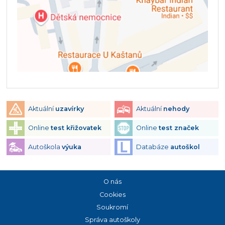
Aktuální
uzavírky
Aktuální
nehody
Online
test křižovatek
Online
test značek
Autoškola
výuka
Databáze
autoškol
O nás
Cookies
Soukromí
Správa autoškoly