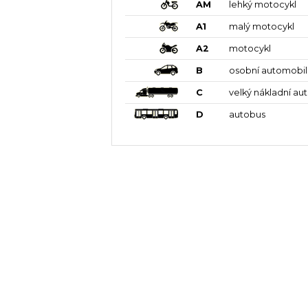
AM
lehký motocykl
A1
malý motocykl
A2
motocykl
B
osobní automobil
C
velký nákladní au
D
autobus