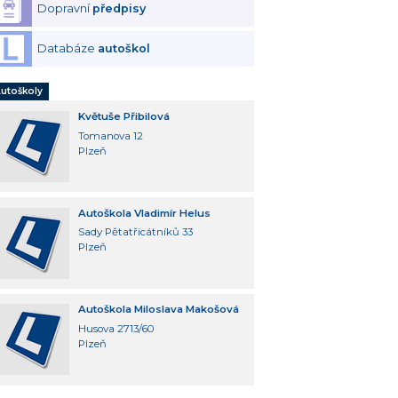
Dopravní
předpisy
Databáze
autoškol
utoškoly
Květuše Přibilová
Tomanova 12
Plzeň
Autoškola Vladimír Helus
Sady Pětatřicátníků 33
Plzeň
Autoškola Miloslava Makošová
Husova 2713/60
Plzeň