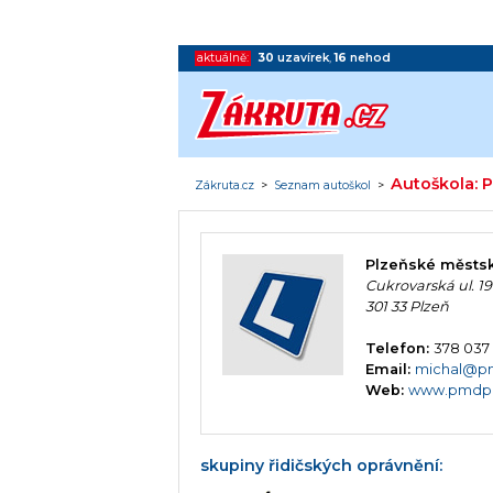
aktuálně:
30
uzavírek
,
16
nehod
Autoškola: 
Zákruta.cz
>
Seznam autoškol
>
Plzeňské městsk
Cukrovarská ul. 19
301 33 Plzeň
Telefon:
378 037
Email:
michal@p
Web:
www.pmdp
skupiny řidičských oprávnění: