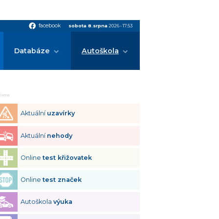
facebook
facebook
sobota 8.srpna
2026
•
17:53
Databáze
Autoškola
klama
Aktuální
uzavírky
Aktuální
nehody
Online
test křižovatek
Online
test značek
Autoškola
výuka