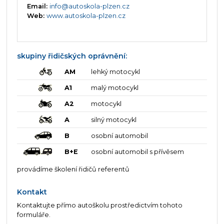
Email:
info@autoskola-plzen.cz
Web:
www.autoskola-plzen.cz
skupiny řidičských oprávnění:
AM
lehký motocykl
A1
malý motocykl
A2
motocykl
A
silný motocykl
B
osobní automobil
B+E
osobní automobil s přívěsem
provádíme školení řidičů referentů
Kontakt
Kontaktujte přímo autoškolu prostředictvím tohoto
formuláře.