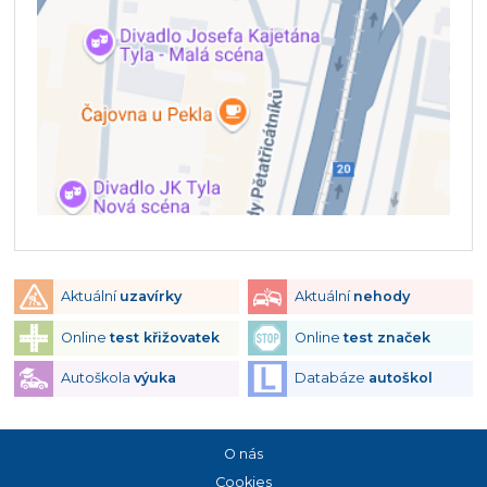
Aktuální
uzavírky
Aktuální
nehody
Online
test křižovatek
Online
test značek
Autoškola
výuka
Databáze
autoškol
O nás
Cookies