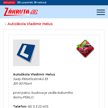
aktuálně:
30
uzavírek
,
19
nehod
Autoškola Vladimír Helus
>
Začátek reklamy
Konec reklamy
Autoškola Vladimír Helus
Sady Pětatřicátníků 33
301 00 Plzeň
první patro, budova je vedle kulturního
domu PEKLO
Telefon:
60 3 3 23 405