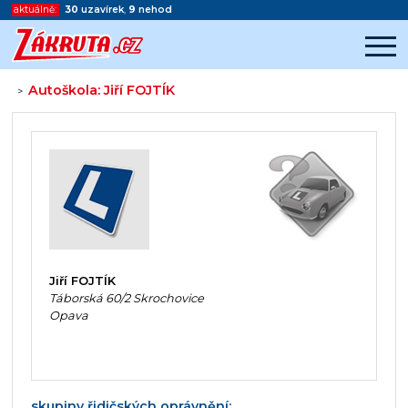
aktuálně:
30
uzavírek
,
9
nehod
Autoškola: Jiří FOJTÍK
>
Začátek reklamy
Konec reklamy
Jiří FOJTÍK
Táborská 60/2 Skrochovice
Opava
skupiny řidičských oprávnění: