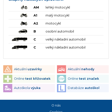
AM
lehký motocykl
A1
malý motocykl
A2
motocykl
B
osobní automobil
C
velký nákladní automobil
C
velký nákladní automobil
Aktuální
uzavírky
Aktuální
nehody
Online
test křižovatek
Online
test značek
Autoškola
výuka
Databáze
autoškol
O nás
Cookies