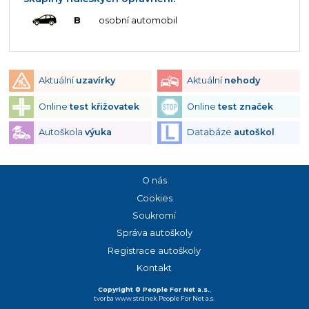
B
osobní automobil
Aktuální
uzavírky
Aktuální
nehody
Online
test křižovatek
Online
test značek
Autoškola
výuka
Databáze
autoškol
O nás
Cookies
Soukromí
Správa autoškoly
Registrace autoškoly
Kontakt
Copyright © People For Net a.s.
,
tvorba www stránek
People For Net a.s.