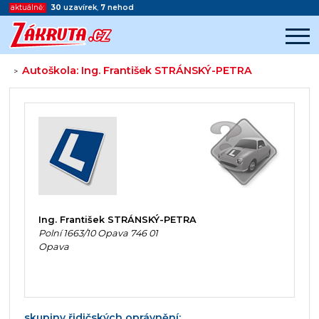
aktuálně:
30
uzavírek
,
7
nehod
Autoškola: Ing. František STRÁNSKÝ-PETRA
>
Začátek reklamy
Konec reklamy
Ing. František STRÁNSKÝ-PETRA
Polní 1663/10 Opava 746 01
Opava
skupiny řidičských oprávnění: