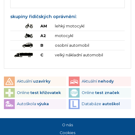
skupiny řidičských oprávnění:
AM
lehký motocykl
A2
motocykl
B
osobní automobil
C
velký nákladní automobil
Aktuální
uzavírky
Aktuální
nehody
Online
test křižovatek
Online
test značek
Autoškola
výuka
Databáze
autoškol
O nás
Cookies