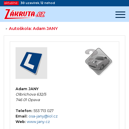
aktuálně:
30
uzavírek
,
12
nehod
Autoškola: Adam JANY
>
Začátek reklamy
Konec reklamy
Adam JANY
Olbrichova 632/5
746 01 Opava
Telefon:
553 713 027
Email:
osa-jany@iol.cz
Web:
www.jany.cz