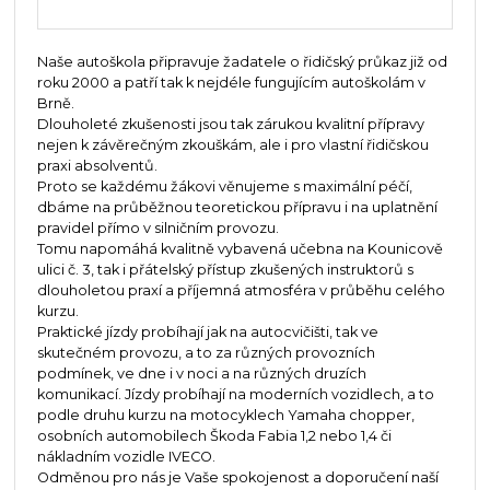
Naše autoškola připravuje žadatele o řidičský průkaz již od
roku 2000 a patří tak k nejdéle fungujícím autoškolám v
Brně.
Dlouholeté zkušenosti jsou tak zárukou kvalitní přípravy
nejen k závěrečným zkouškám, ale i pro vlastní řidičskou
praxi absolventů.
Proto se každému žákovi věnujeme s maximální péčí,
dbáme na průběžnou teoretickou přípravu i na uplatnění
pravidel přímo v silničním provozu.
Tomu napomáhá kvalitně vybavená učebna na Kounicově
ulici č. 3, tak i přátelský přístup zkušených instruktorů s
dlouholetou praxí a příjemná atmosféra v průběhu celého
kurzu.
Praktické jízdy probíhají jak na autocvičišti, tak ve
skutečném provozu, a to za různých provozních
podmínek, ve dne i v noci a na různých druzích
komunikací. Jízdy probíhají na moderních vozidlech, a to
podle druhu kurzu na motocyklech Yamaha chopper,
osobních automobilech Škoda Fabia 1,2 nebo 1,4 či
nákladním vozidle IVECO.
Odměnou pro nás je Vaše spokojenost a doporučení naší