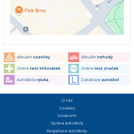
Aktuální
uzavírky
Aktuální
nehody
Online
test křižovatek
Online
test značek
Autoškola
výuka
Databáze
autoškol
O nás
Cookies
Soukromí
Správa autoškoly
Registrace autoškoly