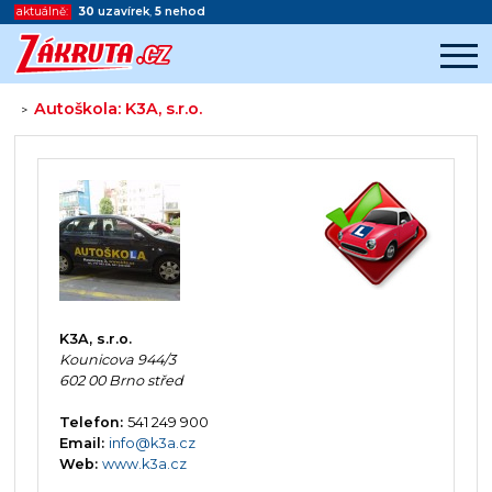
aktuálně:
30
uzavírek
,
5
nehod
Autoškola: K3A, s.r.o.
>
Začátek reklamy
Konec reklamy
K3A, s.r.o.
Kounicova 944/3
602 00 Brno střed
Telefon:
541 249 900
Email:
info@k3a.cz
Web:
www.k3a.cz