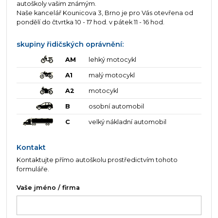
autoškoly vašim známým.
Naše kancelář Kounicova 3, Brno je pro Vás otevřena od
pondělí do čtvrtka 10 - 17 hod. v pátek 11 - 16 hod.
skupiny řidičských oprávnění:
AM
lehký motocykl
A1
malý motocykl
A2
motocykl
B
osobní automobil
C
velký nákladní automobil
Kontakt
Kontaktujte přímo autoškolu prostředictvím tohoto
formuláře.
Vaše jméno / firma