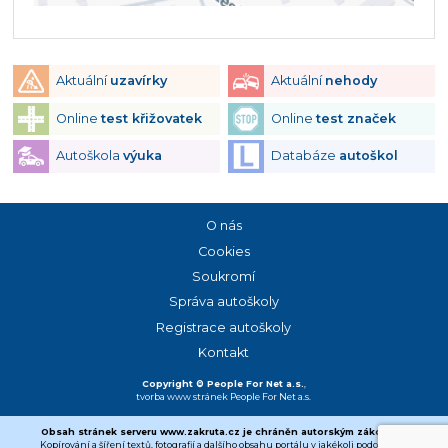
Aktuální
uzavírky
Aktuální
nehody
Online
test křižovatek
Online
test značek
Autoškola
výuka
Databáze
autoškol
O nás
Cookies
Soukromí
Správa autoškoly
Registrace autoškoly
Kontakt
Copyright © People For Net a.s.
,
tvorba www stránek
People For Net a.s.
Obsah stránek serveru www.zakruta.cz je chráněn autorským zákonem.
Kopírování a šíření textů, fotografií a dalšího obsahu portálu v jakékoli podobě bez