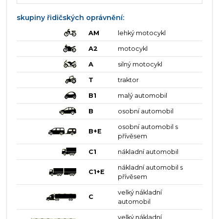
skupiny řidičských oprávnění:
AM
lehký motocykl
A2
motocykl
A
silný motocykl
T
traktor
B1
malý automobil
B
osobní automobil
osobní automobil s
B+E
přívěsem
C1
nákladní automobil
nákladní automobil s
C1+E
přívěsem
velký nákladní
C
automobil
velký nákladní