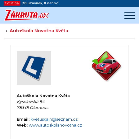
aktuálně:
30
uzavírek
,
8
nehod
Autoškola Novotna Květa
>
Začátek reklamy
Konec reklamy
Autoškola Novotna Květa
Kyselovská 84
783 01 Olomouc
Email:
kvetuska.n@seznam.cz
Web:
www.autoskolanovotna.cz