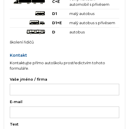
C+E
automobil s přívěsem
D1
malý autobus
D1+E
malý autobus s přívěsem
D
autobus
školení řidičů
Kontakt
Kontaktujte přímo autoškolu prostředictvím tohoto
formuláře.
Vaše jméno / firma
E-mail
Text