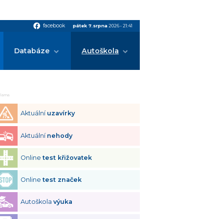
facebook
facebook
pátek 7.srpna
2026
•
21:41
Databáze
Autoškola
klama
Aktuální
uzavírky
Aktuální
nehody
Online
test křižovatek
Online
test značek
Autoškola
výuka