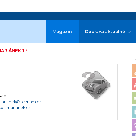
Magazín
Doprava aktuálně
MARIÁNEK Jiří
re
 440
marianek@seznam.cz
olamarianek.cz