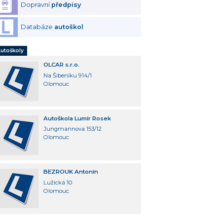
Dopravní
předpisy
Databáze
autoškol
utoškoly
OLCAR s.r.o.
Na Šibeníku 914/1
Olomouc
Autoškola Lumír Rosek
Jungmannova 153/12
Olomouc
BEZROUK Antonín
Lužická 10
Olomouc