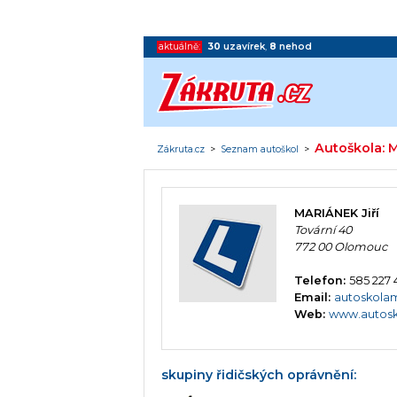
aktuálně:
30
uzavírek
,
8
nehod
Autoškola: 
Zákruta.cz
>
Seznam autoškol
>
MARIÁNEK Jiří
Tovární 40
772 00 Olomouc
Telefon:
585 227
Email:
autoskola
Web:
www.autosk
skupiny řidičských oprávnění: