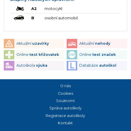
A2
motocykl
B
osobní automobil
Aktuální
uzavírky
Aktuální
nehody
Online
test křižovatek
Online
test značek
Autoškola
výuka
Databáze
autoškol
O nás
Cookies
Soukromí
Správa autoškoly
Registrace autoškoly
Kontakt