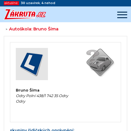
aktuálně:
30
uzavírek
,
4
nehod
Autoškola: Bruno Šíma
>
Začátek reklamy
Konec reklamy
Bruno Šíma
Odry Polní 438/1 742 35 Odry
Odry
skupiny řidičských oprávnění: