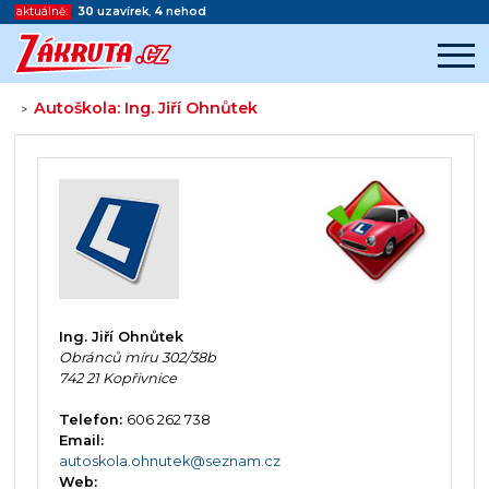
aktuálně:
30
uzavírek
,
4
nehod
Autoškola: Ing. Jiří Ohnůtek
>
Začátek reklamy
Konec reklamy
Ing. Jiří Ohnůtek
Obránců míru 302/38b
742 21 Kopřivnice
Telefon:
606 262 738
Email:
autoskola.ohnutek@seznam.cz
Web: