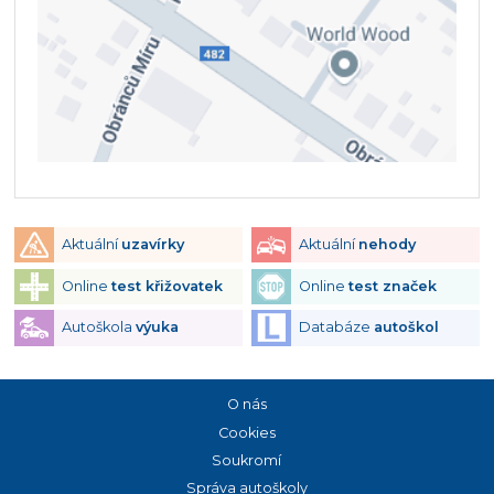
Aktuální
uzavírky
Aktuální
nehody
Online
test křižovatek
Online
test značek
Autoškola
výuka
Databáze
autoškol
O nás
Cookies
Soukromí
Správa autoškoly