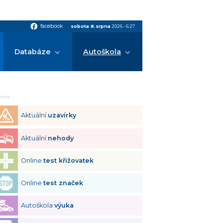
facebook
facebook
sobota 8.srpna
2026
•
6:27
Databáze
Autoškola
klama
Aktuální
uzavírky
Aktuální
nehody
Online
test křižovatek
Online
test značek
Autoškola
výuka