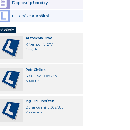
Dopravní
předpisy
Databáze
autoškol
utoškoly
Autoškola Jirák
K Nemocnici 211/1
Nový Jičín
Petr Chýlek
Gen. L. Svobody 745
Studénka
Ing. Jiří Ohnůtek
Obránců míru 302/38b
Kopřivnice