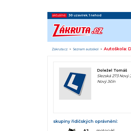
aktuálně:
30
uzavírek
,
1
nehod
Autoškola: 
Zákruta.cz
>
Seznam autoškol
>
Doležel Tomáš
Slezská 273 Nový J
Nový Jičín
skupiny řidičských oprávnění:
A2
motocykl