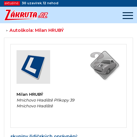
aktuálně:
30
uzavírek
,
12
nehod
Autoškola: Milan HRUBÝ
>
Začátek reklamy
Konec reklamy
Milan HRUBÝ
Mnichovo Hradiště Příkopy 39
Mnichovo Hradiště
skupiny řidičských oprávnění: