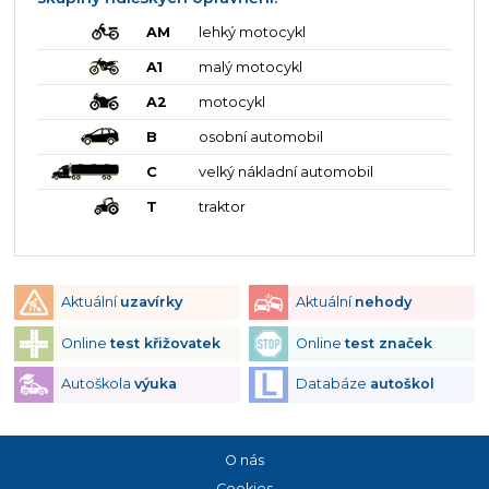
AM
lehký motocykl
A1
malý motocykl
A2
motocykl
B
osobní automobil
C
velký nákladní automobil
T
traktor
Aktuální
uzavírky
Aktuální
nehody
Online
test křižovatek
Online
test značek
Autoškola
výuka
Databáze
autoškol
O nás
Cookies